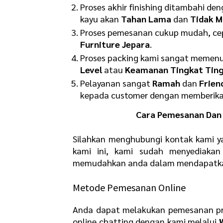
Proses akhir finishing ditambahi de
kayu akan
Tahan Lama
dan
Tidak M
Proses pemesanan cukup mudah, cepa
Furniture Jepara
.
Proses packing kami sangat memenu
Level
atau
Keamanan Tingkat Ting
Pelayanan sangat
Ramah
dan
Frien
kepada customer dengan memberikan
Cara Pemesanan Dan 
Silahkan menghubungi kontak kami y
kami ini, kami sudah menyediaka
memudahkan anda dalam mendapatkan 
Metode Pemesanan Online
Anda dapat melakukan pemesanan pr
online chatting dengan kami melalui