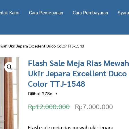
ntak Kami
Cara Pemesanan
Cara Pembayaran
Syara
ewah Ukir Jepara Excellent Duco Color TTJ-1548
Flash Sale Meja Rias Mewa
Ukir Jepara Excellent Duco
Color TTJ-1548
Dilihat
278x
•
O
C
Rp
12.000.000
Rp
7.000.000
r
u
i
r
Flash sale meja rias mewah ukir jepara