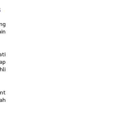
8
ang
ain
ati
iap
hli
ent
tah