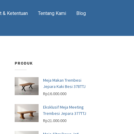
t & Ketentuan
Tentang Kami
Blog
h
PRODUK
Meja Makan Trembesi
Jepara Kaki Besi 378TTJ
Rp
16.000.000
Eksklusif Meja Meeting
Trembesi Jepara 377TTJ
Rp
21.000.000