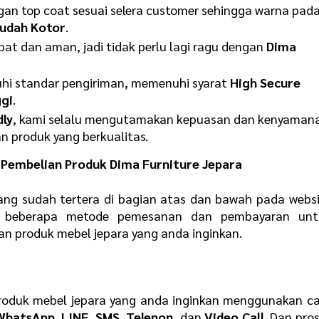
ngan top coat sesuai selera customer sehingga warna pad
udah Kotor
.
t dan aman, jadi tidak perlu lagi ragu dengan
Dima
hi standar pengiriman, memenuhi syarat
High Secure
gi
.
dly
, kami selalu mengutamakan kepuasan dan kenyaman
 produk yang berkualitas.
Pembelian Produk Dima Furniture Jepara
ang sudah tertera di bagian atas dan bawah pada webs
n beberapa metode pemesanan dan pembayaran unt
produk mebel jepara yang anda inginkan.
oduk mebel jepara yang anda inginkan menggunakan ca
WhatsApp
,
LINE
,
SMS
,
Telepon
, dan
Video Call
. Dan pro