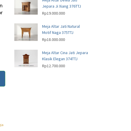
Meja Altar Dewa Jati
an
Jepara Ji Xiang 376TTJ
or
Rp
19.000.000
Meja Altar Jati Natural
Motif Naga 375TTJ
Rp
18.000.000
Meja Altar Cina Jati Jepara
Klasik Elegan 374TTJ
Rp
12.700.000
ja