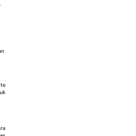
a
an
ite
uk
ra
ses