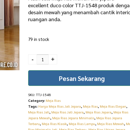
g
r
excellent duco color TTJ-1548 produk deng
desain mewah yang menambah cantik interi
i
e
ruangan anda.
n
n
a
t
79 in stock
l
p
p
r
Flash Sale Meja Rias
Mewah Ukir Jepara
r
i
-
+
Excellent Duco Color
i
c
TTJ-1548 quantity
Pesan Sekarang
c
e
e
i
SKU:
TTJ-1548
w
s
Category:
Meja Rias
a
:
Tags:
Harga Meja Rias Jati Jepara
,
Meja Rias
,
Meja Rias Elegan
,
Meja Rias Jati
,
Meja Rias Jati Jepara
,
Meja Rias Jepara
,
Meja Rias
s
R
Jepara Mewah
,
Meja Rias Jepara Minimalis
,
Meja Rias Jepara
:
p
Terbaru
,
Meja Rias Klasik
,
Meja Rias Lampu
,
Meja Rias Mewah
,
Me
Rias Minimalis Jati
,
Meja Rias Terbaru
,
Meja Rias Ukiran Jepara