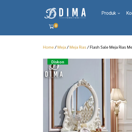
Produk
Ko
0
Home
/
Meja
/
Meja Rias
/ Flash Sale Meja Rias M
Diskon