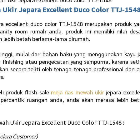
 Ukir Jepara
Excellent Duco Color TTJ-154
ra excellent duco color TTJ-1548 merupakan produk y
anity room rumah anda. produk ini memiliki nilai des
an lebih betah berlama-lama dirumah.
 tinggi, mulai dari bahan baku yang menggunakan kayu j
 finishing atau pengecatan yang sempurna, karena set
kan secara teliti oleh tenaga-tenaga professional dan a
e.
li produk flash sale
meja rias mewah ukir
jepara excell
mpercantik ruangan anda, anda akan merasa lebih be
wah Ukir Jepara Excellent Duco Color TTJ-1548 :
Selera Customer)