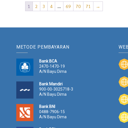
1
2
3
4
…
69
70
71
→
METODE PEMBAYARAN
WEB
Bank BCA
2470-1470-19
A/N Bayu Dima
Bank Mandiri
900-00-3025718-3
A/N Bayu Dima
Bank BNI
0488-7906-15
A/N Bayu Dima