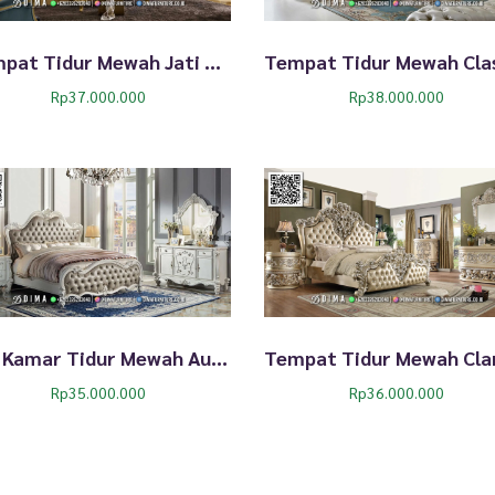
Tempat Tidur Mewah Jati Ukiran Luxury Set 293TTJ
Rp
37.000.000
Rp
38.000.000
Set Kamar Tidur Mewah Aurora Glamours Style 289TTJ
Rp
35.000.000
Rp
36.000.000