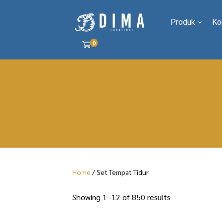
Produk
Ko
0
Home
/ Set Tempat Tidur
S
Showing 1–12 of 850 results
o
r