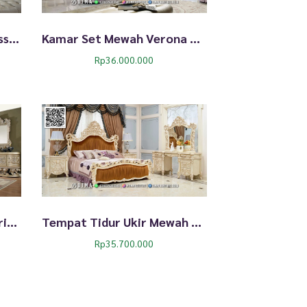
Tempat Tidur Mewah Classic Royal Ivory Exclusive 292TTJ
Kamar Set Mewah Verona Princess Room Beautiful 291TTJ
Rp
36.000.000
Tempat Tidur Mewah Clarissa Luxury Carving Classic 288TTJ
Tempat Tidur Ukir Mewah Bridget Luxury 287TTJ
Rp
35.700.000