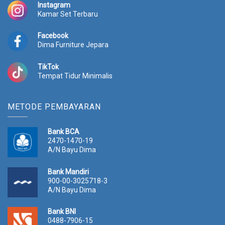
Instagram
0
.
0
.
Kamar Set Terbaru
0
0
0
0
.
0
.
0
Facebook
0
0
0
0
Dima Furniture Jepara
0
.
0
.
0
0
TikTok
.
.
Tempat Tidur Minimalis
METODE PEMBAYARAN
Bank BCA
2470-1470-19
A/N Bayu Dima
Bank Mandiri
900-00-3025718-3
A/N Bayu Dima
Bank BNI
0488-7906-15