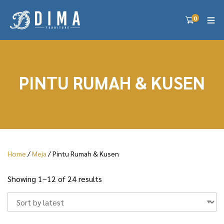
0
PINTU RUMAH & KUSEN
Home
/
Meja
/ Pintu Rumah & Kusen
S
Showing 1–12 of 24 results
o
r
t
e