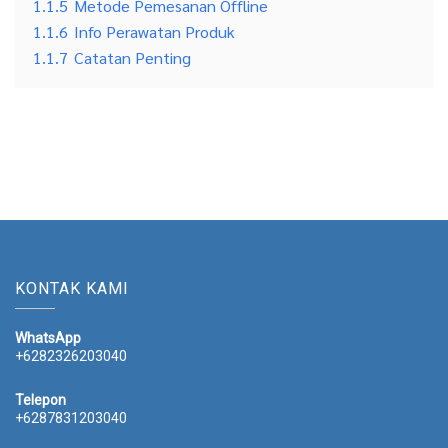
+6287831203040
Pinterest
Tempat Tidur Mewah
Instagram
Kamar Set Terbaru
Facebook
Dima Furniture Jepara
TikTok
Tempat Tidur Minimalis
METODE PEMBAYARAN
Bank BCA
2470-1470-19
A/N Bayu Dima
Bank Mandiri