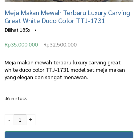
Meja Makan Mewah Terbaru Luxury Carving
Great White Duco Color TTJ-1731
Dilihat
185x
•
O
C
Rp
35.000.000
Rp
32.500.000
r
u
i
r
Meja makan mewah terbaru luxury carving great
white duco color TTJ-1731 model set meja makan
g
r
yang elegan dan sangat menawan.
i
e
n
n
36 in stock
a
t
l
p
Meja Makan Mewah
Terbaru Luxury Carving
-
+
p
r
Great White Duco Color
r
i
TTJ-1731 quantity