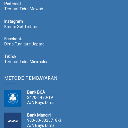
900-00-3025718-3
A/N Bayu Dima
Bank BNI
0488-7906-15
A/N Bayu Dima
Bank BRI
5888-0101-2149-532
A/N Bayu Dima
WEBSITE PARTNER
Furniture Jepara Terbaik
dimafurniture.co.id
Sofa Tamu Terbaru
sofatamujepara.com
Spesialis Ruang Tamu
sofatamu.co.id