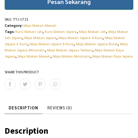
Pesan Sekarang
i
c
c
e
SKU:
TTJ-1731
e
i
Category:
Meja Makan Mewah
w
s
Tags:
Kursi Makan Jati
,
Kursi Makan Jepara
,
Meja Makan Jati
,
Meja Makan
Jati Jepara
,
Meja Makan Jepara
,
Meja Makan Jepara 4 Kursi
,
Meja Makan
a
:
Jepara 6 Kursi
,
Meja Makan Jepara 8 Kursi
,
Meja Makan Jepara Bulat
,
Meja
Makan Jepara Minimalis
,
Meja Makan Jepara Terbaru
,
Meja Makan Kayu
s
R
Jepara
,
Meja Makan Mewah
,
Meja Makan Minimalis
,
Meja Makan Raja Jepara
:
p
R
3
SHARE THIS PRODUCT
p
2
3
.
5
5
DESCRIPTION
REVIEWS (0)
.
0
0
0
Description
0
.