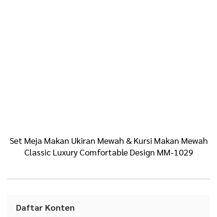
Daftar Konten
1
Meja Makan Mewah 6 Kursi, Meja Makan Mewah
Modern, Meja Makan Mewah 10 Kursi, Meja Makan
Mewah 12 Kursi, Meja Makan Mewah 8 Kursi, Meja
Makan Mewah Ukiran Jepara, Meja Makan Bulat
Mewah, Meja Makan Bundar Mewah, Meja Makan
Mewah Duco, Desain Meja Makan Mewah, Harga Meja
Makan Mewah Jepara, Meja Makan Ukir Mewah, Kursi
Makan Mewah Jepara, Meja Makan Mewah, Meja
Makan Mewah Jepara, Meja Makan Jati Mewah, Meja
Makan Mewah Modern, Meja Makan Jati Jepara
Mewah, Meja Makan Ukiran Jati Jepara, Meja Makan
Jati Jepara 6 Kursi
1.1
Meja Makan Mewah Terbaru Luxury Carving Great
White Duco Color TTJ-1731
1.1.1
Spesifikasi Produk :
1.1.2
Dimensi Ukuran :
1.1.3
Detail Produk :