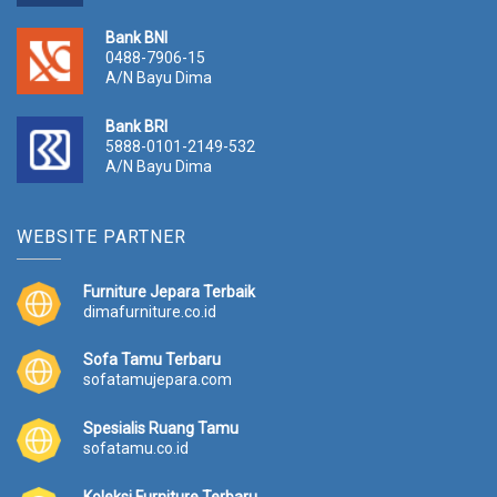
Koleksi Furniture Terbaru
furnitureindonesia.co.id
Bufet TV Jepara Terbaru
bufettvjepara.com
Meja Makan Terbaru
mejamakan.co.id
© Copyright 2016 Full With
Dima Furniture Jepara