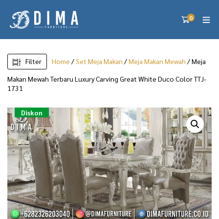
0
Filter
Home
/
Set Meja Makan
/
Meja Makan Mewah
/ Meja
Makan Mewah Terbaru Luxury Carving Great White Duco Color TTJ-
1731
Diskon