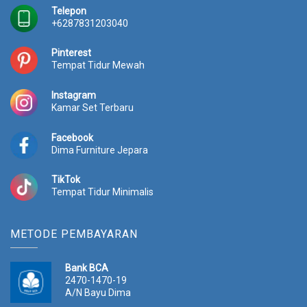
:
p
Telepon
0
.
R
3
+6287831203040
0
p
5
.
3
.
Pinterest
8
6
Tempat Tidur Mewah
.
7
0
0
Instagram
0
.
Kamar Set Terbaru
0
0
.
0
Facebook
0
0
Dima Furniture Jepara
0
.
0
TikTok
.
Tempat Tidur Minimalis
METODE PEMBAYARAN
Bank BCA
2470-1470-19
A/N Bayu Dima