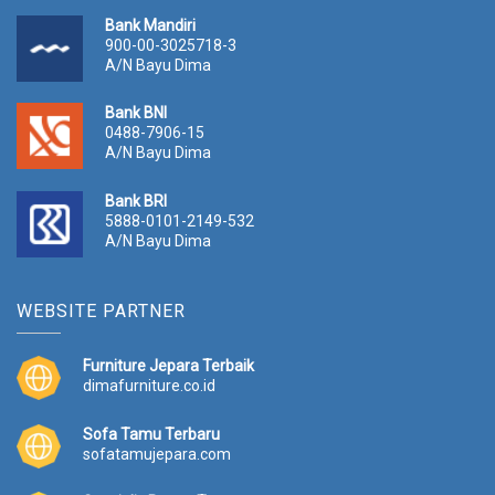
Bank Mandiri
900-00-3025718-3
A/N Bayu Dima
Bank BNI
0488-7906-15
A/N Bayu Dima
Bank BRI
5888-0101-2149-532
A/N Bayu Dima
WEBSITE PARTNER
Furniture Jepara Terbaik
dimafurniture.co.id
Sofa Tamu Terbaru
sofatamujepara.com