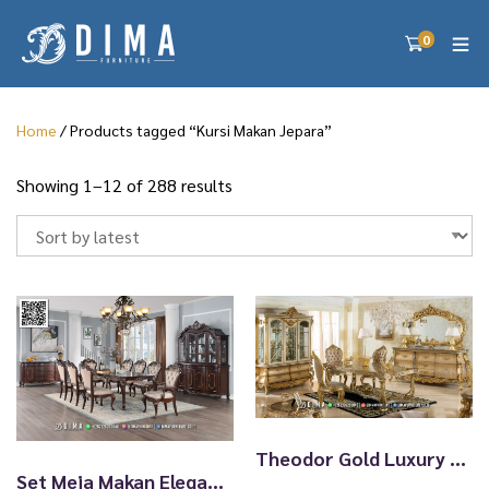
0
Home
/ Products tagged “Kursi Makan Jepara”
S
Showing 1–12 of 288 results
o
r
t
e
d
b
y
l
a
t
e
Theodor Gold Luxury Meja Makan Satu Set Harga Terbaik TTJ2851
s
Set Meja Makan Elegan Jepara Grand Prestige 56TTJ