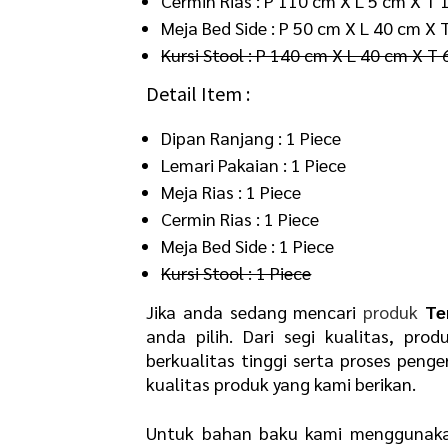
Cermin Rias : P 110 cm X L 5 cm X T
Meja Bed Side : P 50 cm X L 40 cm X 
Kursi Stool : P 140 cm X L 40 cm X T
Detail Item :
Dipan Ranjang : 1 Piece
Lemari Pakaian : 1 Piece
Meja Rias : 1 Piece
Cermin Rias : 1 Piece
Meja Bed Side : 1 Piece
Kursi Stool : 1 Piece
Jika anda sedang mencari
produk
Te
anda pilih. Dari segi kualitas, p
berkualitas tinggi serta proses peng
kualitas produk yang kami berikan.
Untuk bahan baku kami menggunak