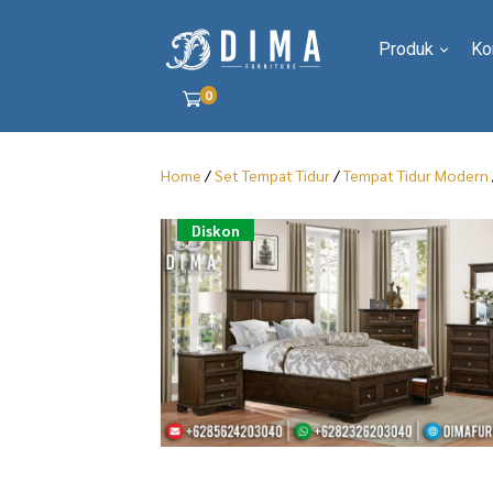
Produk
Ko
0
Home
/
Set Tempat Tidur
/
Tempat Tidur Modern
Diskon