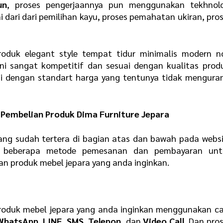
un
, proses pengerjaannya pun menggunakan tekhnolo
ai dari dari pemilihan kayu, proses pemahatan ukiran, pro
oduk elegant style tempat tidur minimalis modern n
ini sangat kompetitif dan sesuai dengan kualitas prod
 dengan standart harga yang tentunya tidak menguran
Pembelian Produk Dima Furniture Jepara
ang sudah tertera di bagian atas dan bawah pada webs
n beberapa metode pemesanan dan pembayaran unt
produk mebel jepara yang anda inginkan.
oduk mebel jepara yang anda inginkan menggunakan ca
WhatsApp
,
LINE
,
SMS
,
Telepon
, dan
Video Call
. Dan pro