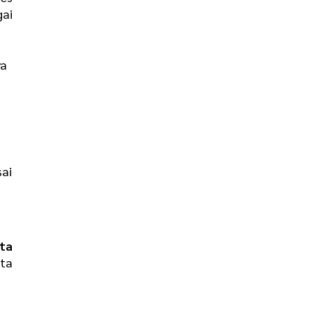
gai
ya
sai
ta
ta