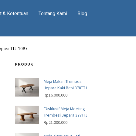
t & Ketentuan
Tentang Kami
Blog
Jepara TTJ-1097
PRODUK
Meja Makan Trembesi
Jepara Kaki Besi 378TTJ
Rp
16.000.000
Eksklusif Meja Meeting
Trembesi Jepara 377TTJ
Rp
21.000.000