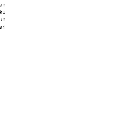
kan
aku
pun
ari