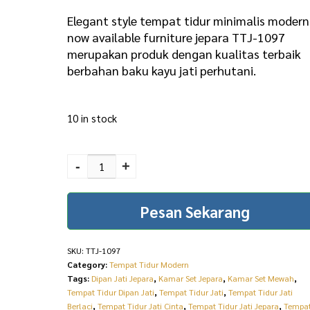
i
r
Elegant style tempat tidur minimalis modern
g
r
now available furniture jepara TTJ-1097
merupakan produk dengan kualitas terbaik
i
e
berbahan baku kayu jati perhutani.
n
n
a
t
10 in stock
l
p
p
r
Elegant Style Tempat
Tidur Minimalis Modern
r
i
-
+
Now Available Furniture
i
c
Jepara TTJ-1097
Pesan Sekarang
c
e
quantity
e
i
SKU:
TTJ-1097
w
s
Category:
Tempat Tidur Modern
a
:
Tags:
Dipan Jati Jepara
,
Kamar Set Jepara
,
Kamar Set Mewah
,
Tempat Tidur Dipan Jati
,
Tempat Tidur Jati
,
Tempat Tidur Jati
s
R
Berlaci
,
Tempat Tidur Jati Cinta
,
Tempat Tidur Jati Jepara
,
Tempa