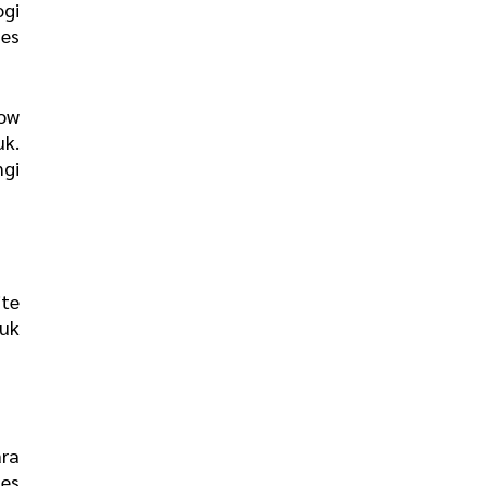
gi
ses
ow
uk.
gi
ite
uk
ra
ses