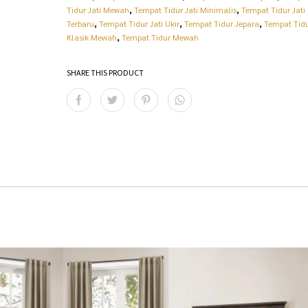
:
p
Tidur Jati Mewah
,
Tempat Tidur Jati Minimalis
,
Tempat Tidur Jati
Terbaru
,
Tempat Tidur Jati Ukir
,
Tempat Tidur Jepara
,
Tempat Tid
R
2
Klasik Mewah
,
Tempat Tidur Mewah
p
0
SHARE THIS PRODUCT
2
.
2
5
.
0
0
0
0
.
0
0
.
0
0
0
0
.
0
.