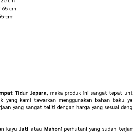
 120 cm
T 65 cm
 65 cm
mpat Tidur Jepara
, maka produk ini sangat tepat un
roduk yang kami tawarkan menggunakan bahan baku ya
erjaan yang sangat teliti dengan harga yang sesuai den
an kayu
Jati
atau
Mahoni
perhutani yang sudah terja