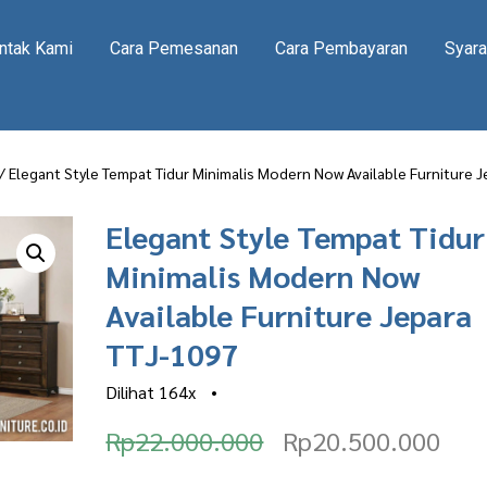
ntak Kami
Cara Pemesanan
Cara Pembayaran
Syara
/ Elegant Style Tempat Tidur Minimalis Modern Now Available Furniture 
Elegant Style Tempat Tidur
Minimalis Modern Now
Available Furniture Jepara
TTJ-1097
Dilihat
164x
•
O
C
Rp
22.000.000
Rp
20.500.000
r
u