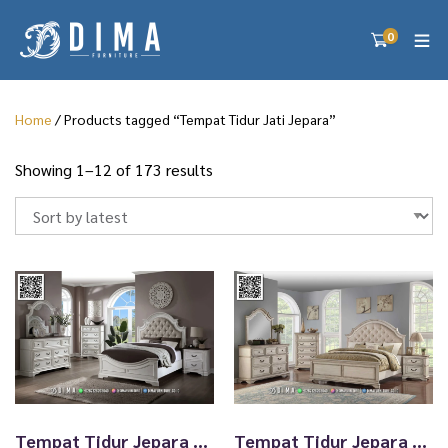
0
Home
/ Products tagged “Tempat Tidur Jati Jepara”
S
Showing 1–12 of 173 results
o
r
t
e
d
b
y
l
a
t
e
s
Tempat Tidur Jepara Minimalis Lennon Exclusive 267TTJ
Tempat Tidur Jepara Minimalis Briony Ivory Exclusive 266TTJ