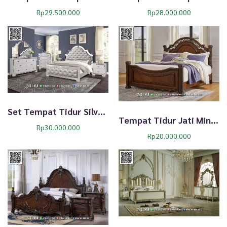
t
Rp
29.500.000
Rp
28.000.000
Set Tempat Tidur Silver Mebel Jepara New Product 265TTJ
Tempat Tidur Jati Minimalis Elegan Ellen Wood 260TTJ
Rp
30.000.000
Rp
20.000.000