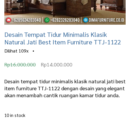
Desain Tempat Tidur Minimalis Klasik
Natural Jati Best Item Furniture TTJ-1122
Dilihat
109x
•
O
C
Rp
16.000.000
Rp
14.000.000
r
u
i
r
Desain tempat tidur minimalis klasik natural jati best
item furniture TTJ-1122 dengan desain yang elegant
g
r
akan menambah cantik ruangan kamar tidur anda.
i
e
n
n
10 in stock
a
t
l
p
Desain Tempat Tidur