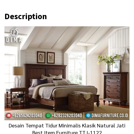
0
0
Description
0
.
0
0
.
0
0
0
0
.
0
.
Desain Tempat Tidur Minimalis Klasik Natural Jati
Best Item Furniture TTJ-1122