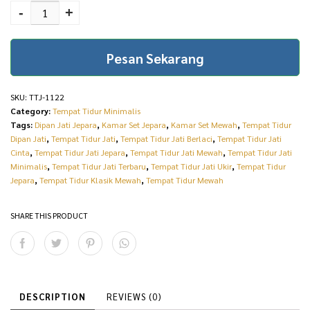
Minimalis Klasik Natural
-
+
p
r
Jati Best Item Furniture
r
i
TTJ-1122 quantity
Pesan Sekarang
i
c
c
e
SKU:
TTJ-1122
e
i
Category:
Tempat Tidur Minimalis
w
s
Tags:
Dipan Jati Jepara
,
Kamar Set Jepara
,
Kamar Set Mewah
,
Tempat Tidur
Dipan Jati
,
Tempat Tidur Jati
,
Tempat Tidur Jati Berlaci
,
Tempat Tidur Jati
a
:
Cinta
,
Tempat Tidur Jati Jepara
,
Tempat Tidur Jati Mewah
,
Tempat Tidur Jati
Minimalis
,
Tempat Tidur Jati Terbaru
,
Tempat Tidur Jati Ukir
,
Tempat Tidur
s
R
Jepara
,
Tempat Tidur Klasik Mewah
,
Tempat Tidur Mewah
:
p
R
1
SHARE THIS PRODUCT
p
4
1
.
6
0
DESCRIPTION
REVIEWS (0)
.
0