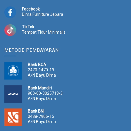
Facebook
Dima Furniture Jepara
TikTok
Tempat Tidur Minimalis
METODE PEMBAYARAN
Bank BCA
2470-1470-19
A/N Bayu Dima
Bank Mandiri
900-00-3025718-3
A/N Bayu Dima
Bank BNI
0488-7906-15
A/N Bayu Dima