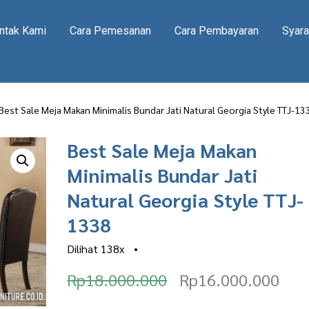
ntak Kami
Cara Pemesanan
Cara Pembayaran
Syara
Best Sale Meja Makan Minimalis Bundar Jati Natural Georgia Style TTJ-13
Best Sale Meja Makan
Minimalis Bundar Jati
Natural Georgia Style TTJ-
1338
Dilihat
138x
•
O
C
Rp
18.000.000
Rp
16.000.000
r
u