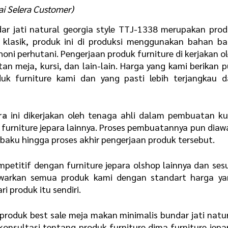
ai Selera Customer)
ar jati natural georgia style TTJ-1338 merupakan pro
 klasik, produk ini di produksi menggunakan bahan b
oni perhutani. Pengerjaan produk furniture di kerjakan o
n meja, kursi, dan lain-lain. Harga yang kami berikan 
uk furniture kami dan yang pasti lebih terjangkau d
ra
ini dikerjakan oleh tenaga ahli dalam pembuatan ku
furniture jepara lainnya. Proses pembuatannya pun diaw
baku hingga proses akhir pengerjaan produk tersebut.
etitif dengan furniture jepara olshop lainnya dan ses
warkan semua produk kami dengan standart harga ya
i produk itu sendiri.
roduk best sale meja makan minimalis bundar jati natu
konsultasi tentang produk furniture dima furniture jepa