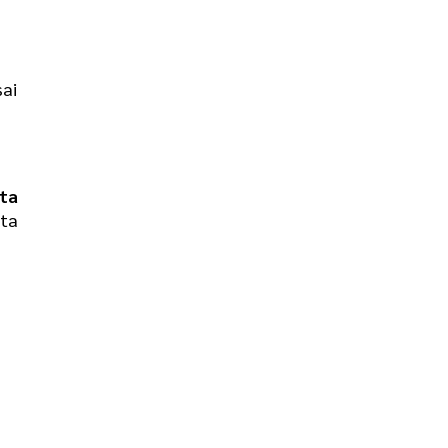
sai
ta
ta