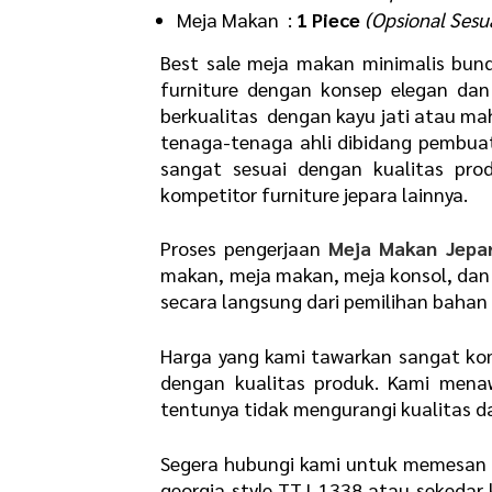
Meja Makan :
1 Piece
(Opsional Sesu
Best sale meja makan minimalis bund
furniture dengan konsep elegan dan
berkualitas dengan kayu jati atau mah
tenaga-tenaga ahli dibidang pembuata
sangat sesuai dengan kualitas prod
kompetitor furniture jepara lainnya.
Proses pengerjaan
Meja Makan Jepa
makan, meja makan, meja konsol, dan 
secara langsung dari pemilihan bahan 
Harga yang kami tawarkan sangat komp
dengan kualitas produk. Kami mena
tentunya tidak mengurangi kualitas dar
Segera hubungi kami untuk memesan p
georgia style TTJ-1338 atau sekedar 