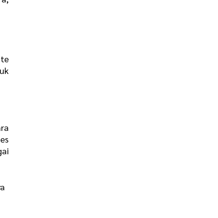
ite
uk
ra
ses
gai
ya