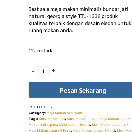
i
r
Best sale meja makan minimalis bundar jati
g
r
natural georgia style TTJ-1338 produk
kualitas terbaik dengan desain elegan untuk
i
e
ruang makan anda.
n
n
a
t
112 in stock
l
p
p
r
Best Sale Meja Makan
Minimalis Bundar Jati
r
i
-
+
Natural Georgia Style
i
c
TTJ-1338 quantity
Pesan Sekarang
c
e
e
i
SKU:
TTJ-1338
w
s
Category:
Meja Makan Minimalis
a
:
Tags:
Kursi Makan Jati
,
Kursi Makan Jepara
,
Meja Makan Jati
,
Me
Makan Jati Jepara
,
Meja Makan Jepara
,
Meja Makan Jepara 4 Kur
s
R
Meja Makan Jepara 6 Kursi
,
Meja Makan Jepara 8 Kursi
,
Meja Ma