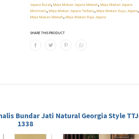
:
p
Jepara Bulat
,
Meja Makan Jepara Mewah
,
Meja Makan Jepara
Minimalis
,
Meja Makan Jepara Terbaru
,
Meja Makan Kayu Jepara
R
1
Meja Makan Mewah
,
Meja Makan Raja Jepara
p
6
SHARE THIS PRODUCT
1
.
8
0
.
0
0
0
0
.
0
0
.
0
0
0
0
.
alis Bundar
Jati Natural Georgia Style TTJ
1338
0
.