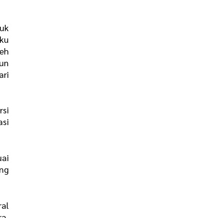
duk
aku
leh
pun
ari
rsi
asi
uai
ng
ral
ra,