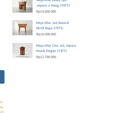
Meja Altar Dewa Jati
Jepara Ji Xiang 376TTJ
Rp
19.000.000
Meja Altar Jati Natural
Motif Naga 375TTJ
Rp
18.000.000
Meja Altar Cina Jati Jepara
Klasik Elegan 374TTJ
Rp
12.700.000
ja
si
,
kan