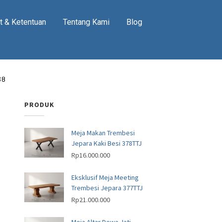
t & Ketentuan
Tentang Kami
Blog
38
PRODUK
Meja Makan Trembesi
Jepara Kaki Besi 378TTJ
Rp
16.000.000
Eksklusif Meja Meeting
Trembesi Jepara 377TTJ
Rp
21.000.000