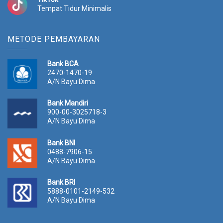
Tempat Tidur Minimalis
METODE PEMBAYARAN
Bank BCA
2470-1470-19
A/N Bayu Dima
Bank Mandiri
900-00-3025718-3
A/N Bayu Dima
Bank BNI
0488-7906-15
A/N Bayu Dima
Bank BRI
5888-0101-2149-532
A/N Bayu Dima