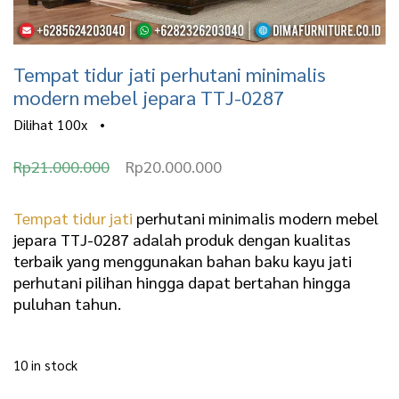
Tempat tidur jati perhutani minimalis
modern mebel jepara TTJ-0287
Dilihat
100x
•
O
C
Rp
21.000.000
Rp
20.000.000
r
u
i
r
Tempat tidur jati
perhutani minimalis modern mebel
jepara TTJ-0287 adalah produk dengan kualitas
g
r
terbaik yang menggunakan bahan baku kayu jati
i
e
perhutani pilihan hingga dapat bertahan hingga
n
n
puluhan tahun.
a
t
l
p
10 in stock
p
r