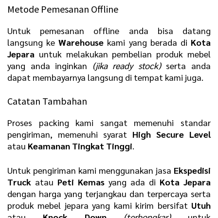
Metode Pemesanan Offline
Untuk pemesanan offline anda bisa datang
langsung ke
Warehouse
kami yang berada di
Kota
Jepara
untuk melakukan pembelian produk mebel
yang anda inginkan
(jika ready stock)
serta anda
dapat membayarnya langsung di tempat kami juga.
Catatan Tambahan
Proses packing kami sangat memenuhi standar
pengiriman, memenuhi syarat
H
igh Secure Level
atau
K
eamanan Tingkat Tinggi
.
Untuk pengiriman kami menggunakan jasa
E
kspedisi
Truck
atau
P
eti Kemas
yang ada di
Kota Jepara
dengan harga yang terjangkau dan terpercaya serta
produk mebel jepara yang kami kirim bersifat
U
tuh
atau
K
nock Down
(terbongkar)
untuk