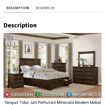
0
.
DESCRIPTION
REVIEWS (0)
0
0
.
0
Description
0
0
0
.
0
.
Tempat Tidur Jati Perhutani Minimalis Modern Mebel