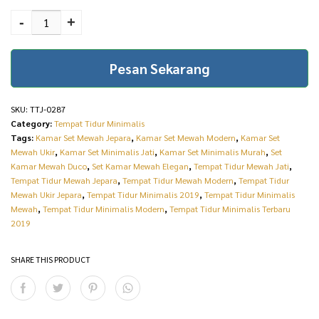
Tempat tidur jati
r
i
perhutani minimalis
-
+
i
c
modern mebel jepara
TTJ-0287 quantity
c
e
Pesan Sekarang
e
i
w
s
SKU:
TTJ-0287
Category:
Tempat Tidur Minimalis
a
:
Tags:
Kamar Set Mewah Jepara
,
Kamar Set Mewah Modern
,
Kamar Set
s
R
Mewah Ukir
,
Kamar Set Minimalis Jati
,
Kamar Set Minimalis Murah
,
Set
Kamar Mewah Duco
,
Set Kamar Mewah Elegan
,
Tempat Tidur Mewah Jati
,
:
p
Tempat Tidur Mewah Jepara
,
Tempat Tidur Mewah Modern
,
Tempat Tidur
R
2
Mewah Ukir Jepara
,
Tempat Tidur Minimalis 2019
,
Tempat Tidur Minimalis
Mewah
,
Tempat Tidur Minimalis Modern
,
Tempat Tidur Minimalis Terbaru
p
0
2019
2
.
SHARE THIS PRODUCT
1
0
.
0
0
0