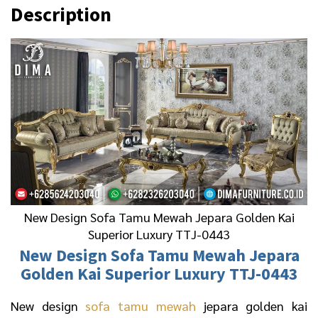
0
0
Description
.
0
0
0
0
.
0
.
New Design Sofa Tamu Mewah Jepara Golden Kai
Superior Luxury TTJ-0443
New Design
Sofa Tamu Mewah Jepara
Golden Kai Superior Luxury TTJ-0443
New design
sofa tamu mewah
jepara golden kai