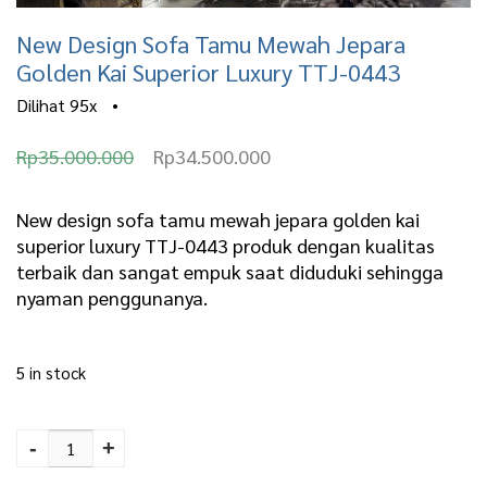
New Design Sofa Tamu Mewah Jepara
Golden Kai Superior Luxury TTJ-0443
Dilihat
95x
•
O
C
Rp
35.000.000
Rp
34.500.000
r
u
i
r
New design sofa tamu mewah jepara golden kai
superior luxury TTJ-0443 produk dengan kualitas
g
r
terbaik dan sangat empuk saat diduduki sehingga
i
e
nyaman penggunanya.
n
n
a
t
5 in stock
l
p
New Design Sofa Tamu
p
r
Mewah Jepara Golden
-
+
r
i
Kai Superior Luxury TTJ-