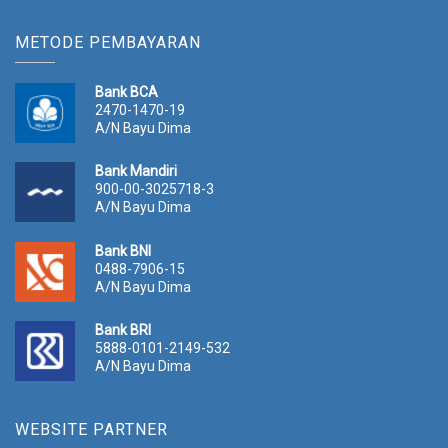
METODE PEMBAYARAN
Bank BCA
2470-1470-19
A/N Bayu Dima
Bank Mandiri
900-00-3025718-3
A/N Bayu Dima
Bank BNI
0488-7906-15
A/N Bayu Dima
Bank BRI
5888-0101-2149-532
A/N Bayu Dima
WEBSITE PARTNER