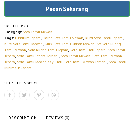
i
c
0443 quantity
Pesan Sekarang
c
e
e
i
SKU:
TTJ-0443
w
s
Category:
Sofa Tamu Mewah
Tags:
Furniture Jepara
,
Harga Sofa Tamu Mewah
,
Kursi Sofa Tamu Jepara
,
a
:
Kursi Sofa Tamu Mewah
,
Kursi Sofa Tamu Ukiran Mewah
,
Set Sofa Ruang
s
R
Tamu Mewah
,
Sofa Ruang Tamu Jepara
,
Sofa Tamu Jati Jepara
,
Sofa Tamu
Jepara
,
Sofa Tamu Jepara Terbaru
,
Sofa Tamu Mewah
,
Sofa Tamu Mewah
:
p
Jepara
,
Sofa Tamu Mewah Kayu Jati
,
Sofa Tamu Mewah Terbaru
,
Sofa Tamu
Minimalis Jepara
R
3
p
4
SHARE THIS PRODUCT
3
.
5
5
.
0
0
0
DESCRIPTION
REVIEWS (0)
0
.