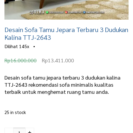
Desain Sofa Tamu Jepara Terbaru 3 Dudukan
Kalina TTJ-2643
Dilihat
145x
•
O
C
Rp
16.000.000
Rp
13.411.000
r
u
i
r
Desain sofa tamu jepara terbaru 3 dudukan kalina
TTJ-2643 rekomendasi sofa minimalis kualitas
g
r
terbaik untuk menghemat ruang tamu anda.
i
e
n
n
25 in stock
a
t
l
p
Desain Sofa Tamu
Jepara Terbaru 3
-
+