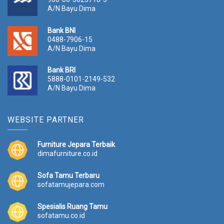
A/N Bayu Dima
Bank BNI
0488-7906-15
A/N Bayu Dima
Bank BRI
5888-0101-2149-532
A/N Bayu Dima
WEBSITE PARTNER
Furniture Jepara Terbaik
dimafurniture.co.id
Sofa Tamu Terbaru
sofatamujepara.com
Spesialis Ruang Tamu
sofatamu.co.id