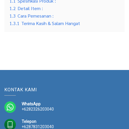
1.1
Spesifikasi Produk :
1.2
Detail Item :
1.3
Cara Pemesanan :
1.3.1
Terima Kasih & Salam Hangat
KONTAK KAMI
WhatsApp
+6282326203040
Telepon
+6287831203040