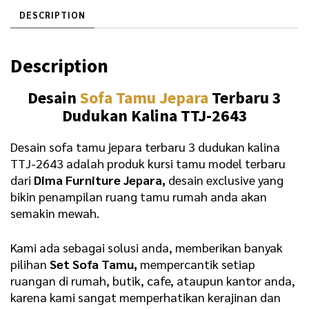
0
1
DESCRIPTION
0
.
0
0
Description
.
0
0
0
Desain
Sofa Tamu Jepara
Terbaru 3
0
.
Dudukan Kalina TTJ-2643
0
Desain sofa tamu jepara terbaru 3 dudukan kalina
.
TTJ-2643 adalah produk kursi tamu model terbaru
dari
Dima Furniture Jepara,
desain exclusive yang
bikin penampilan ruang tamu rumah anda akan
semakin mewah.
Kami ada sebagai solusi anda, memberikan banyak
pilihan
Set Sofa Tamu,
mempercantik setiap
ruangan di rumah, butik, cafe, ataupun kantor anda,
karena kami sangat memperhatikan kerajinan dan