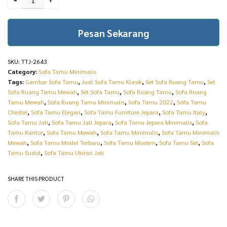
p
r
Dudukan Kalina TTJ-
r
i
2643 quantity
Pesan Sekarang
i
c
c
e
SKU:
TTJ-2643
e
i
Category:
Sofa Tamu Minimalis
w
s
Tags:
Gambar Sofa Tamu
,
Jual Sofa Tamu Klasik
,
Set Sofa Ruang Tamu
,
Set
Sofa Ruang Tamu Mewah
,
Set Sofa Tamu
,
Sofa Ruang Tamu
,
Sofa Ruang
a
:
Tamu Mewah
,
Sofa Ruang Tamu Minimalis
,
Sofa Tamu 2022
,
Sofa Tamu
Chester
,
Sofa Tamu Elegan
,
Sofa Tamu Furniture Jepara
,
Sofa Tamu Italy
,
s
R
Sofa Tamu Jati
,
Sofa Tamu Jati Jepara
,
Sofa Tamu Jepara Minimalis
,
Sofa
:
p
Tamu Kantor
,
Sofa Tamu Mewah
,
Sofa Tamu Minimalis
,
Sofa Tamu Minimalis
Mewah
,
Sofa Tamu Model Terbaru
,
Sofa Tamu Modern
,
Sofa Tamu Set
,
Sofa
R
1
Tamu Sudut
,
Sofa Tamu Ukiran Jati
p
3
1
.
SHARE THIS PRODUCT
6
4
.
1