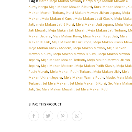
Tags:
Harga Meja Makan Mewah
,
Harga Meja Makan Mewah 6
:
p
Kursi
,
Harga Meja Makan Mewah 8 Kursi
,
Kursi Makan Mewah
,
Ku
Makan Mewah Terbaru
,
Kursi Makan Mewah Ukiran Jepara
,
Meja
R
3
Makan
,
Meja Makan 6 Kursi
,
Meja Makan Jasti Klasik
,
Meja Maka
p
8
Jati
,
meja Makan Jati 6 Kursi
,
Meja Makan Jati Jepara
,
Meja Mak
Jati Mewah
,
Meja Makan Jati Murah
,
Meja Makan Jati Terbaru
,
M
4
.
Makan Jepara
,
Meja Makan Kayu
,
Meja Makan Kayu Jati
,
Meja
0
7
Makan Klasik
,
Meja Makan Klasik Eropa
,
Meja Makan Klasik Mew
Meja Makan Klasik Modern
,
Meja Makan Mewah
,
Meja Makan
.
4
Mewah 6 Kursi
,
Meja Makan Mewah 8 Kursi
,
Meja Makan Mewah
Jepara
,
Meja Makan Mewah Terbaru
,
Meja Makan Mewah Ukiran
0
2
Jepara
,
Meja Makan Modern
,
Meja Makan Putih Klasik
,
Meja Ma
0
.
Putih Murah
,
Meja Makan Putih Terbaru
,
Meja Makan Ukir
,
Meja
Makan Ukiran Jepara
,
Meja Makan Warna Putih
,
Model Meja Ma
0
0
Terbaru
,
Set Meja Makan
,
Set Meja Makan 8 Kursi
,
Set Meja Maka
.
0
Jati
,
Set Meja Makan Mewah
,
Set Meja Makan Putih
0
0
SHARE THIS PRODUCT
0
.
0
.