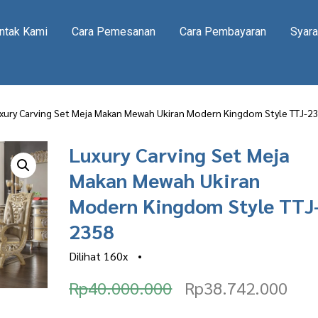
ntak Kami
Cara Pemesanan
Cara Pembayaran
Syara
xury Carving Set Meja Makan Mewah Ukiran Modern Kingdom Style TTJ-2
Luxury Carving Set Meja
Makan Mewah Ukiran
Modern Kingdom Style TTJ
2358
Dilihat
160x
•
O
C
Rp
40.000.000
Rp
38.742.000
r
u