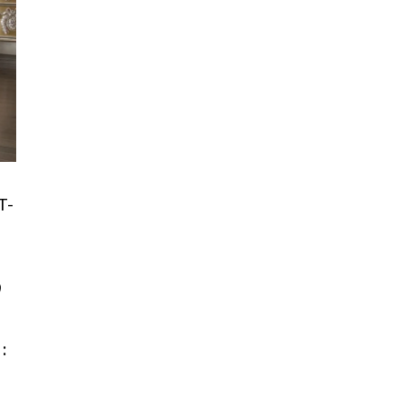
T-
)
: