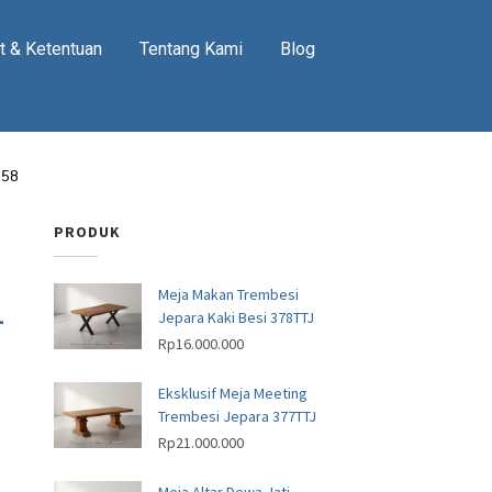
t & Ketentuan
Tentang Kami
Blog
358
PRODUK
Meja Makan Trembesi
-
Jepara Kaki Besi 378TTJ
Rp
16.000.000
Eksklusif Meja Meeting
Trembesi Jepara 377TTJ
Rp
21.000.000