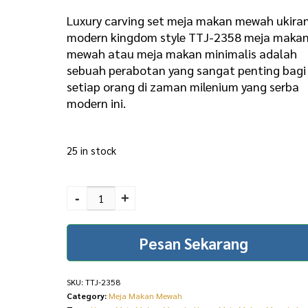
i
r
Luxury carving set meja makan mewah ukira
g
r
modern kingdom style TTJ-2358 meja maka
mewah atau meja makan minimalis adalah
i
e
sebuah perabotan yang sangat penting bagi
n
n
setiap orang di zaman milenium yang serba
a
t
modern ini.
l
p
p
r
25 in stock
r
i
Luxury Carving Set Meja
i
c
Makan Mewah Ukiran
-
+
c
e
Modern Kingdom Style
TTJ-2358 quantity
e
i
Pesan Sekarang
w
s
a
:
SKU:
TTJ-2358
s
R
Category:
Meja Makan Mewah