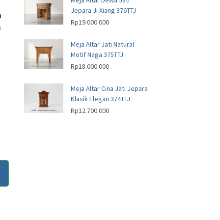
Meja Altar Dewa Jati
Jepara Ji Xiang 376TTJ
n
Rp
19.000.000
n
Meja Altar Jati Natural
Motif Naga 375TTJ
Rp
18.000.000
Meja Altar Cina Jati Jepara
Klasik Elegan 374TTJ
Rp
12.700.000