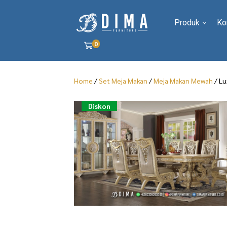
Produk
Ko
0
Home
/
Set Meja Makan
/
Meja Makan Mewah
/ Lu
Diskon