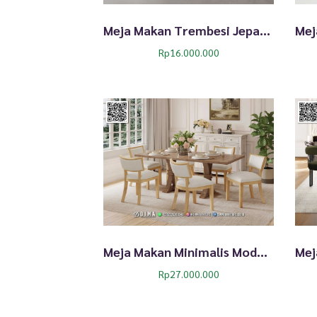
e
s
Meja Makan Trembesi Jepara Kaki Besi 378TTJ
t
Rp
16.000.000
Meja Makan Minimalis Modern Oak Maison Berkualitas 332TTJ
Rp
27.000.000