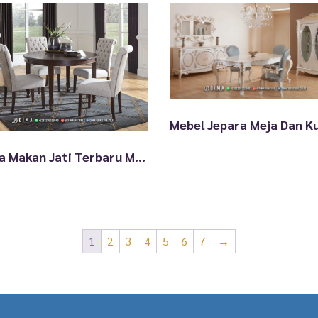
Meja Makan Jati Terbaru Model Minimalis Modern TTJ2692
1
2
3
4
5
6
7
→