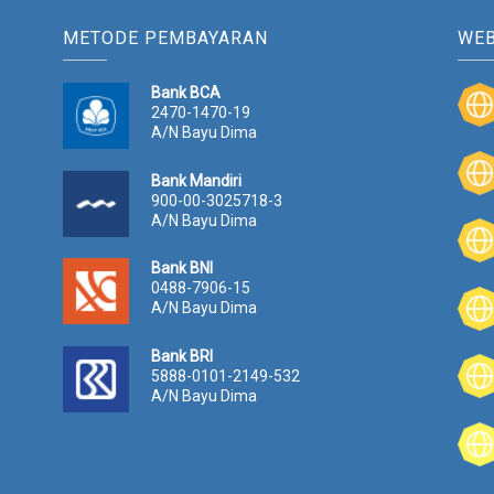
METODE PEMBAYARAN
WEB
Bank BCA
2470-1470-19
A/N Bayu Dima
Bank Mandiri
900-00-3025718-3
A/N Bayu Dima
Bank BNI
0488-7906-15
A/N Bayu Dima
Bank BRI
5888-0101-2149-532
A/N Bayu Dima