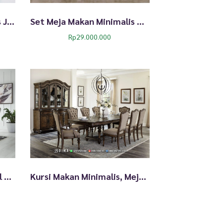
Set Meja Makan Minimalis Jati Solid Harrison 367TTJ
Set Meja Makan Minimalis Anastasia Premium Wood 336TTJ
Rp
29.000.000
Kursi Makan Jepara Model Minimalis, Meja Makan Murah TTJ2695
Kursi Makan Minimalis, Meja Makan Jepara New Furniture TTJ2694