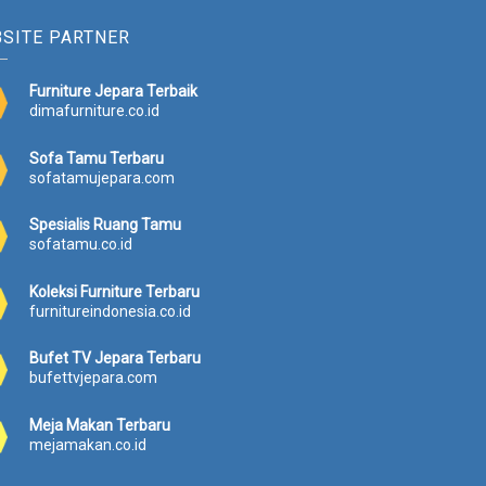
w
s
SITE PARTNER
a
:
s
R
:
p
Furniture Jepara Terbaik
R
3
dimafurniture.co.id
p
6
4
.
Sofa Tamu Terbaru
0
6
sofatamujepara.com
.
1
0
1
Spesialis Ruang Tamu
0
.
sofatamu.co.id
0
0
.
0
Koleksi Furniture Terbaru
0
0
furnitureindonesia.co.id
0
.
0
Bufet TV Jepara Terbaru
.
bufettvjepara.com
Meja Makan Terbaru
mejamakan.co.id