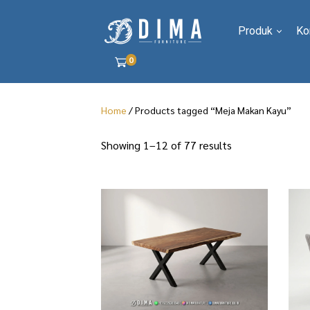
Produk
Ko
0
Home
/ Products tagged “Meja Makan Kayu”
S
Showing 1–12 of 77 results
o
r
t
e
d
b
y
l
a
t