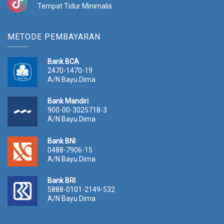
Tempat Tidur Minimalis
METODE PEMBAYARAN
Bank BCA
2470-1470-19
A/N Bayu Dima
Bank Mandiri
900-00-3025718-3
A/N Bayu Dima
Bank BNI
0488-7906-15
A/N Bayu Dima
Bank BRI
5888-0101-2149-532
A/N Bayu Dima