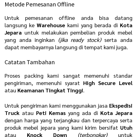
Metode Pemesanan Offline
Untuk pemesanan offline anda bisa datang
langsung ke
Warehouse
kami yang berada di
Kota
Jepara
untuk melakukan pembelian produk mebel
yang anda inginkan
(jika ready stock)
serta anda
dapat membayarnya langsung di tempat kami juga.
Catatan Tambahan
Proses packing kami sangat memenuhi standar
pengiriman, memenuhi syarat
H
igh Secure Level
atau
K
eamanan Tingkat Tinggi
.
Untuk pengiriman kami menggunakan jasa
E
kspedisi
Truck
atau
P
eti Kemas
yang ada di
Kota Jepara
dengan harga yang terjangkau dan terpercaya serta
produk mebel jepara yang kami kirim bersifat
U
tuh
atau
K
nock Down
(terbongkar)
untuk