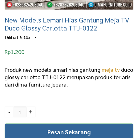
New Models Lemari Hias Gantung Meja TV
Duco Glossy Carlotta TTJ-0122
Dilihat
534x
•
Rp
1.200
Produk new models lemari hias gantung
meja tv
duco
glossy carlotta TTJ-0122 merupakan produk terlaris
dari dima furniture jepara.
New Models Lemari Hias
Gantung Meja TV Duco
-
+
Glossy Carlotta TTJ-
0122 quantity
Pesan Sekarang