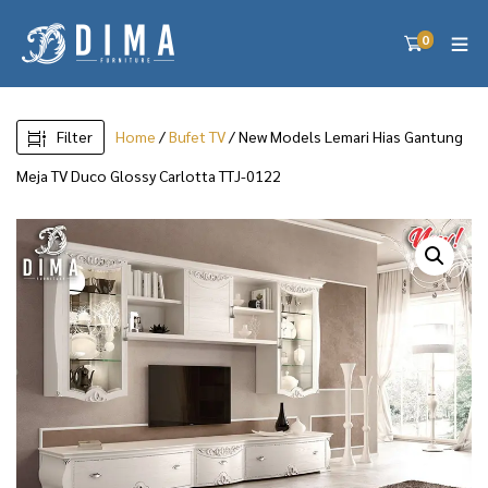
0
Filter
Home
/
Bufet TV
/ New Models Lemari Hias Gantung
Meja TV Duco Glossy Carlotta TTJ-0122