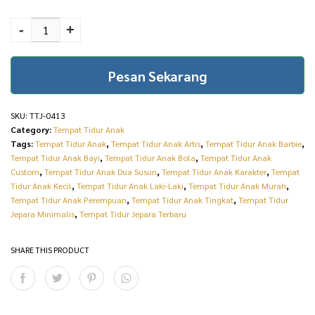
New Design Tempat
p
r
Tidur Tingkat Anak
-
+
r
i
Natural Jati Furniture
i
c
Jepara TTJ-0413
Pesan Sekarang
quantity
c
e
e
i
SKU:
TTJ-0413
w
s
Category:
Tempat Tidur Anak
Tags:
Tempat Tidur Anak
,
Tempat Tidur Anak Artis
,
Tempat Tidur Anak Barbie
,
a
:
Tempat Tidur Anak Bayi
,
Tempat Tidur Anak Bola
,
Tempat Tidur Anak
s
R
Custom
,
Tempat Tidur Anak Dua Susun
,
Tempat Tidur Anak Karakter
,
Tempat
Tidur Anak Kecil
,
Tempat Tidur Anak Laki-Laki
,
Tempat Tidur Anak Murah
,
:
p
Tempat Tidur Anak Perempuan
,
Tempat Tidur Anak Tingkat
,
Tempat Tidur
Jepara Minimalis
,
Tempat Tidur Jepara Terbaru
R
1
p
3
SHARE THIS PRODUCT
1
.
4
0
.
0