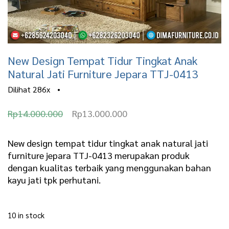
New Design Tempat Tidur Tingkat Anak
Natural Jati Furniture Jepara TTJ-0413
Dilihat
286x
•
O
C
Rp
14.000.000
Rp
13.000.000
r
u
i
r
New design tempat tidur tingkat anak natural jati
furniture jepara TTJ-0413 merupakan produk
g
r
dengan kualitas terbaik yang menggunakan bahan
i
e
kayu jati tpk perhutani.
n
n
a
t
10 in stock
l
p