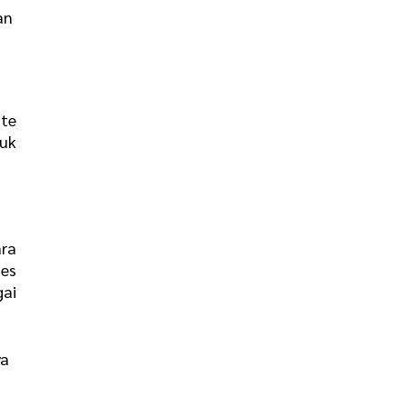
an
ite
uk
ra
ses
gai
ya