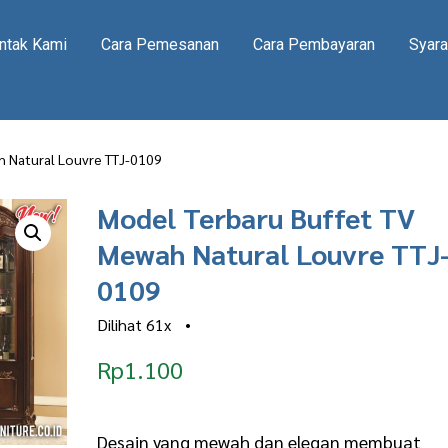
ntak Kami
Cara Pemesanan
Cara Pembayaran
Syara
h Natural Louvre TTJ-0109
Model Terbaru Buffet TV
Mewah Natural Louvre TTJ
0109
Dilihat
61x
•
Rp
1.100
Desain yang mewah dan elegan membuat