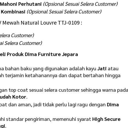
 Mahoni Perhutani
(Opsional Sesuai Selera Customer)
 Kombinasi
(Opsional Sesuai Selera Customer)
V Mewah Natural Louvre TTJ-0109 :
elera Customer)
ai Selera Customer)
li Produk Dima Furniture Jepara
rena bahan baku yang digunakan adalah kayu
Jati
atau
ah terjamin ketahanannya dan dapat bertahan hingga
ngan top coat sesuai selera customer sehingga warna pad
udah Kotor
.
t dan aman, jadi tidak perlu lagi ragu dengan
Dima
hi standar pengiriman, memenuhi syarat
H
igh Secure
gi
.