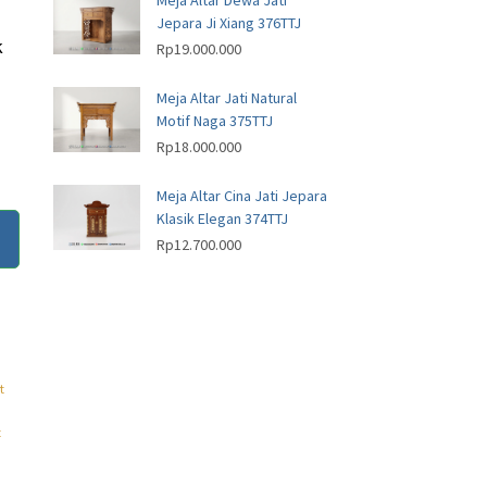
Meja Altar Dewa Jati
Jepara Ji Xiang 376TTJ
k
Rp
19.000.000
Meja Altar Jati Natural
Motif Naga 375TTJ
Rp
18.000.000
Meja Altar Cina Jati Jepara
Klasik Elegan 374TTJ
Rp
12.700.000
t
t