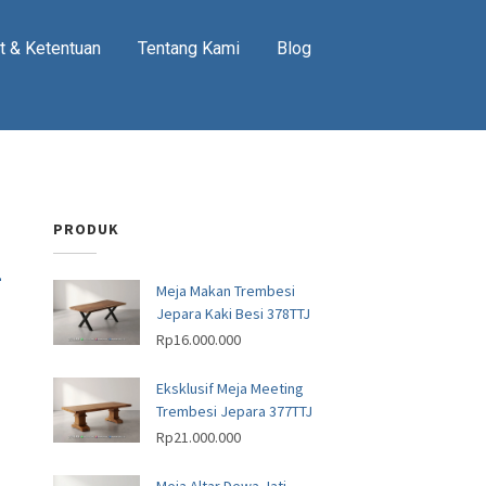
t & Ketentuan
Tentang Kami
Blog
PRODUK
-
Meja Makan Trembesi
Jepara Kaki Besi 378TTJ
Rp
16.000.000
Eksklusif Meja Meeting
Trembesi Jepara 377TTJ
Rp
21.000.000