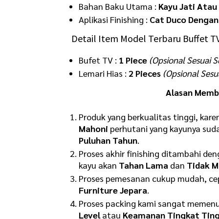
Bahan Baku Utama :
Kayu Jati Atau
Aplikasi Finishing :
Cat Duco Dengan
Detail Item Model Terbaru Buffet T
Bufet TV :
1 Piece
(Opsional Sesuai S
Lemari Hias :
2 Pieces
(Opsional Sesu
Alasan Membe
Produk yang berkualitas tinggi, ka
Mahoni
perhutani yang kayunya sud
Puluhan Tahun
.
Proses akhir finishing ditambahi de
kayu akan
Tahan Lama
dan
Tidak M
Proses pemesanan cukup mudah, cepa
Furniture Jepara
.
Proses packing kami sangat memenu
Level
atau
K
eamanan Tingkat Ting