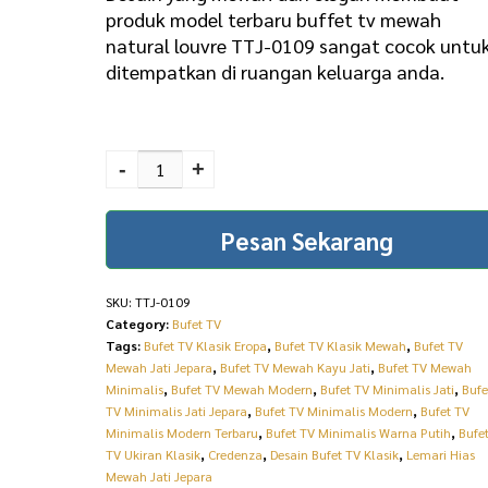
produk model terbaru buffet tv mewah
natural louvre TTJ-0109 sangat cocok untu
ditempatkan di ruangan keluarga anda.
Model Terbaru Buffet TV
Mewah Natural Louvre
-
+
TTJ-0109 quantity
Pesan Sekarang
SKU:
TTJ-0109
Category:
Bufet TV
Tags:
Bufet TV Klasik Eropa
,
Bufet TV Klasik Mewah
,
Bufet TV
Mewah Jati Jepara
,
Bufet TV Mewah Kayu Jati
,
Bufet TV Mewah
Minimalis
,
Bufet TV Mewah Modern
,
Bufet TV Minimalis Jati
,
Bufe
TV Minimalis Jati Jepara
,
Bufet TV Minimalis Modern
,
Bufet TV
Minimalis Modern Terbaru
,
Bufet TV Minimalis Warna Putih
,
Bufe
TV Ukiran Klasik
,
Credenza
,
Desain Bufet TV Klasik
,
Lemari Hias
Mewah Jati Jepara