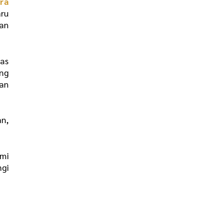
ra
aru
kan
tas
ng
nan
an,
mi
gi