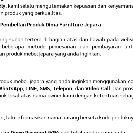
dly
, kami selalu mengutamakan kepuasan dan kenyaman
 produk yang berkualitas.
Pembelian Produk Dima Furniture Jepara
ang sudah tertera di bagian atas dan bawah pada webs
n beberapa metode pemesanan dan pembayaran unt
produk mebel jepara yang anda inginkan.
oduk mebel jepara yang anda inginkan menggunakan ca
WhatsApp
,
LINE
,
SMS
,
Telepon
, dan
Video Call
. Dan pro
ank lokal atas nama owner kami dengan ketentuan seba
an, lalu informasikan nama barang berseta kode produkn
nsfer
D
own Payment 50%
dari total produk yang anda