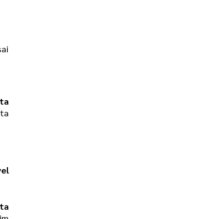
sai
ta
ta
vel
ta
rim