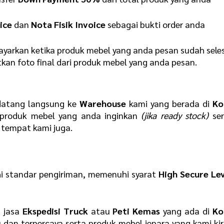
ice
dan
N
ota Fisik Invoice
sebagai bukti order anda
yarkan ketika produk mebel yang anda pesan sudah sele
kan foto final dari produk mebel yang anda pesan.
datang langsung ke
Warehouse
kami yang berada di
Ko
produk mebel yang anda inginkan
(jika ready stock)
ser
tempat kami juga.
i standar pengiriman, memenuhi syarat
H
igh Secure Le
 jasa
E
kspedisi Truck
atau
P
eti Kemas
yang ada di
Ko
dan terpercaya serta produk mebel jepara yang kami ki