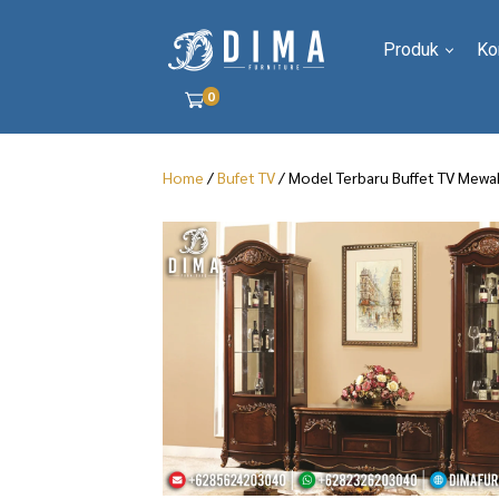
Produk
Ko
0
Home
/
Bufet TV
/ Model Terbaru Buffet TV Mewa