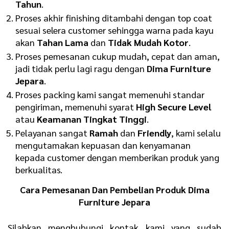
Tahun
.
Proses akhir finishing ditambahi dengan top coat
sesuai selera customer sehingga warna pada kayu
akan
Tahan Lama
dan
Tidak Mudah Kotor
.
Proses pemesanan cukup mudah, cepat dan aman,
jadi tidak perlu lagi ragu dengan
Dima Furniture
Jepara
.
Proses packing kami sangat memenuhi standar
pengiriman, memenuhi syarat
H
igh Secure Level
atau
K
eamanan Tingkat Tinggi
.
Pelayanan sangat
R
amah
dan
F
riendly
, kami selalu
mengutamakan kepuasan dan kenyamanan
kepada customer dengan memberikan produk yang
berkualitas.
Cara Pemesanan Dan Pembelian Produk Dima
Furniture Jepara
Silahkan menghubungi kontak kami yang sudah