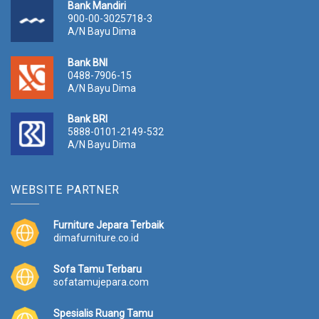
Bank Mandiri
900-00-3025718-3
A/N Bayu Dima
Bank BNI
0488-7906-15
A/N Bayu Dima
Bank BRI
5888-0101-2149-532
A/N Bayu Dima
WEBSITE PARTNER
Furniture Jepara Terbaik
dimafurniture.co.id
Sofa Tamu Terbaru
sofatamujepara.com
Spesialis Ruang Tamu