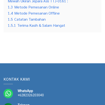
Mewah Ukiran Jepara Asli TTJ-0161 :
1.3
Metode Pemesanan Online
1.4
Metode Pemesanan Offline
1.5
Catatan Tambahan
1.5.1
Terima Kasih & Salam Hangat
KONTAK KAMI
WhatsApp
+6282326203040