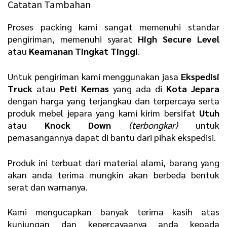
Catatan Tambahan
Proses packing kami sangat memenuhi standar
pengiriman, memenuhi syarat
H
igh Secure Level
atau
K
eamanan Tingkat Tinggi
.
Untuk pengiriman kami menggunakan jasa
E
kspedisi
Truck
atau
P
eti Kemas
yang ada di
Kota Jepara
dengan harga yang terjangkau dan terpercaya serta
produk mebel jepara yang kami kirim bersifat
U
tuh
atau
K
nock Down
(terbongkar)
untuk
pemasangannya dapat di bantu dari pihak ekspedisi.
Produk ini terbuat dari material alami, barang yang
akan anda terima mungkin akan berbeda bentuk
serat dan warnanya.
Kami mengucapkan banyak terima kasih atas
kunjungan dan kepercayaanya anda kepada