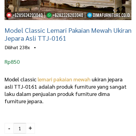
Model Classic Lemari Pakaian Mewah Ukiran
Jepara Asli TTJ-0161
Dilihat
238x
•
Rp
850
Model classic
lemari pakaian mewah
ukiran jepara
asli TTJ-0161 adalah produk furniture yang sangat
laku dalam penjualan produk furniture dima
furniture jepara.
Model Classic Lemari
Pakaian Mewah Ukiran
-
+
Jepara Asli TTJ-0161