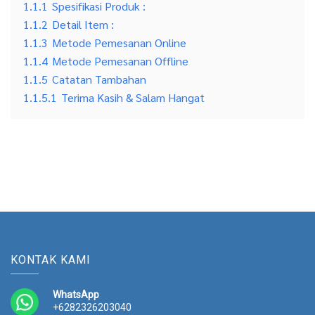
1.1.1
Spesifikasi Produk :
1.1.2
Detail Item :
1.1.3
Metode Pemesanan Online
1.1.4
Metode Pemesanan Offline
1.1.5
Catatan Tambahan
1.1.5.1
Terima Kasih & Salam Hangat
KONTAK KAMI
WhatsApp
+6282326203040