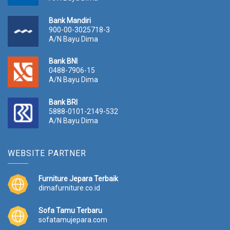
Bank Mandiri
900-00-3025718-3
A/N Bayu Dima
Bank BNI
0488-7906-15
A/N Bayu Dima
Bank BRI
5888-0101-2149-532
A/N Bayu Dima
WEBSITE PARTNER
Furniture Jepara Terbaik
dimafurniture.co.id
Sofa Tamu Terbaru
sofatamujepara.com