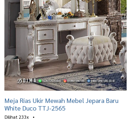
Meja Rias Ukir Mewah Mebel Jepara Baru
White Duco TTJ-2565
Dilihat
233x
•