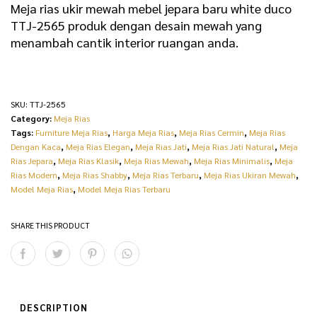
Meja rias ukir mewah mebel jepara baru white duco
TTJ-2565 produk dengan desain mewah yang
menambah cantik interior ruangan anda.
SKU:
TTJ-2565
Category:
Meja Rias
Tags:
Furniture Meja Rias
,
Harga Meja Rias
,
Meja Rias Cermin
,
Meja Rias
Dengan Kaca
,
Meja Rias Elegan
,
Meja Rias Jati
,
Meja Rias Jati Natural
,
Meja
Rias Jepara
,
Meja Rias Klasik
,
Meja Rias Mewah
,
Meja Rias Minimalis
,
Meja
Rias Modern
,
Meja Rias Shabby
,
Meja Rias Terbaru
,
Meja Rias Ukiran Mewah
,
Model Meja Rias
,
Model Meja Rias Terbaru
SHARE THIS PRODUCT
DESCRIPTION