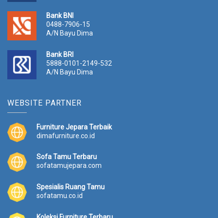
Bank BNI
0488-7906-15
A/N Bayu Dima
Bank BRI
5888-0101-2149-532
A/N Bayu Dima
WEBSITE PARTNER
Furniture Jepara Terbaik
dimafurniture.co.id
Sofa Tamu Terbaru
sofatamujepara.com
Spesialis Ruang Tamu
sofatamu.co.id
Koleksi Furniture Terbaru