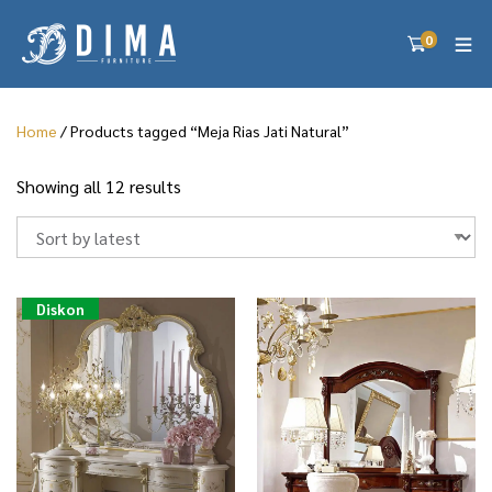
0
Home
/ Products tagged “Meja Rias Jati Natural”
S
Showing all 12 results
o
r
t
e
d
Diskon
b
y
l
a
t
e
s