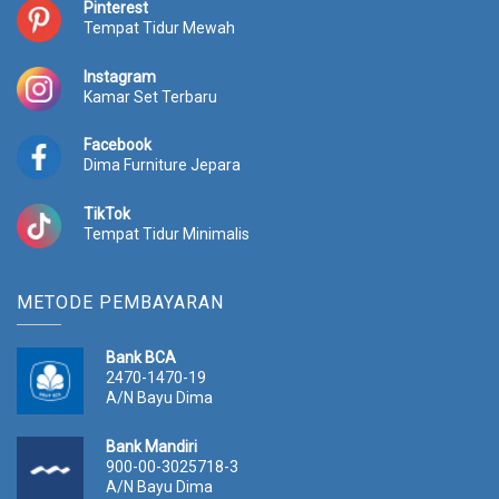
:
p
Pinterest
Tempat Tidur Mewah
R
7
p
.
1
3
Instagram
Kamar Set Terbaru
0
1
.
2
0
.
Facebook
0
0
Dima Furniture Jepara
0
0
.
0
TikTok
0
.
Tempat Tidur Minimalis
0
0
.
METODE PEMBAYARAN
Bank BCA
2470-1470-19
A/N Bayu Dima
Bank Mandiri
900-00-3025718-3
A/N Bayu Dima