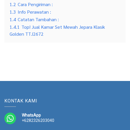
1.2
Cara Pengiriman :
1.3
Info Perawatan :
1.4
Catatan Tambahan :
1.4.1
Top! Jual Kamar Set Mewah Jepara Klasik
Golden TTJ2672
KONTAK KAMI
WhatsApp
+6282326203040