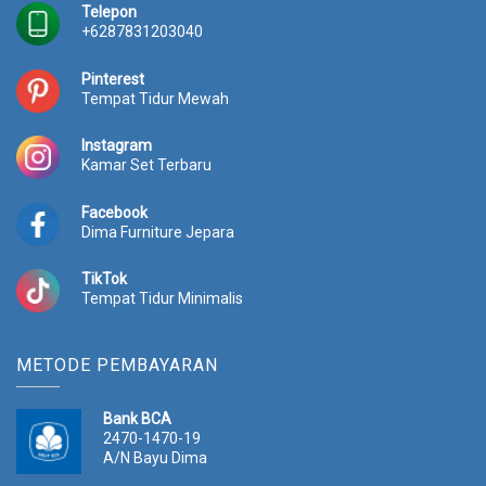
Telepon
+6287831203040
Pinterest
Tempat Tidur Mewah
Instagram
Kamar Set Terbaru
Facebook
Dima Furniture Jepara
TikTok
Tempat Tidur Minimalis
METODE PEMBAYARAN
Bank BCA
2470-1470-19
A/N Bayu Dima