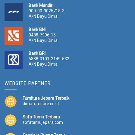
Bank Mandiri
900-00-3025718-3
A/N Bayu Dima
Bank BNI
0488-7906-15
A/N Bayu Dima
Bank BRI
5888-0101-2149-532
A/N Bayu Dima
WEBSITE PARTNER
Furniture Jepara Terbaik
dimafurniture.co.id
Sofa Tamu Terbaru
sofatamujepara.com