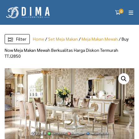
0
Filter
Home
/
Set Meja Makan
/
Meja Makan Mewah
/ Buy
Now Meja Makan Mewah Berkualitas Harga Diskon Termurah
TTJ2850