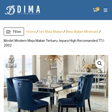
0
Filter
Home
/
Set Meja Makan
/
Meja Makan Minimalis
/
Model Modern Meja Makan Terbaru Jepara High Recomanded TTJ-
2002