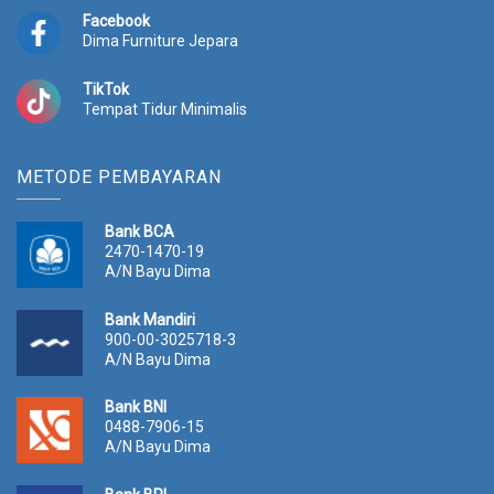
Facebook
Dima Furniture Jepara
TikTok
Tempat Tidur Minimalis
METODE PEMBAYARAN
Bank BCA
2470-1470-19
A/N Bayu Dima
Bank Mandiri
900-00-3025718-3
A/N Bayu Dima
Bank BNI
0488-7906-15
A/N Bayu Dima