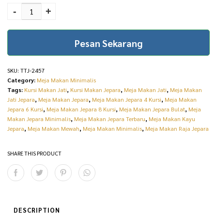
p
r
Makan Minimalis Terbaru
-
+
r
i
Jepara Mona TTJ-2457
i
c
quantity
Pesan Sekarang
c
e
e
i
SKU:
TTJ-2457
w
s
Category:
Meja Makan Minimalis
Tags:
Kursi Makan Jati
,
Kursi Makan Jepara
,
Meja Makan Jati
,
Meja Makan
a
:
Jati Jepara
,
Meja Makan Jepara
,
Meja Makan Jepara 4 Kursi
,
Meja Makan
s
R
Jepara 6 Kursi
,
Meja Makan Jepara 8 Kursi
,
Meja Makan Jepara Bulat
,
Meja
Makan Jepara Minimalis
,
Meja Makan Jepara Terbaru
,
Meja Makan Kayu
:
p
Jepara
,
Meja Makan Mewah
,
Meja Makan Minimalis
,
Meja Makan Raja Jepara
R
2
SHARE THIS PRODUCT
p
2
2
.
5
4
.
1
DESCRIPTION