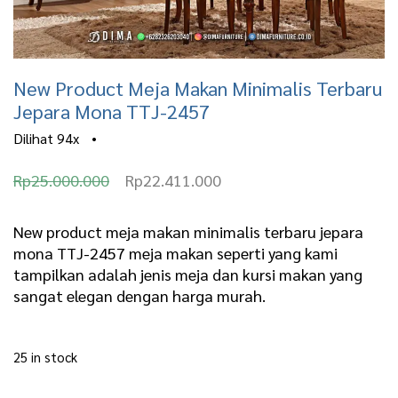
New Product Meja Makan Minimalis Terbaru
Jepara Mona TTJ-2457
Dilihat
94x
•
O
C
Rp
25.000.000
Rp
22.411.000
r
u
i
r
New product meja makan minimalis terbaru jepara
mona TTJ-2457 meja makan seperti yang kami
g
r
tampilkan adalah jenis meja dan kursi makan yang
i
e
sangat elegan dengan harga murah.
n
n
a
t
25 in stock
l
p
New Product Meja