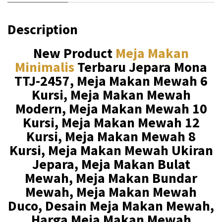
0
1
0
.
Description
0
0
.
0
New Product
Meja Makan
Minimalis
Terbaru Jepara Mona
0
0
TTJ-2457, Meja Makan Mewah 6
0
.
Kursi, Meja Makan Mewah
0
Modern, Meja Makan Mewah 10
.
Kursi, Meja Makan Mewah 12
Kursi, Meja Makan Mewah 8
Kursi, Meja Makan Mewah Ukiran
Jepara, Meja Makan Bulat
Mewah, Meja Makan Bundar
Mewah, Meja Makan Mewah
Duco, Desain Meja Makan Mewah,
Harga Meja Makan Mewah