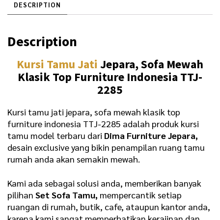
0
0
DESCRIPTION
.
0
0
0
Description
0
.
Kursi Tamu Jati
Jepara, Sofa Mewah
0
Klasik Top Furniture Indonesia TTJ-
.
2285
Kursi tamu jati jepara, sofa mewah klasik top
furniture indonesia TTJ-2285 adalah produk kursi
tamu model terbaru dari
Dima Furniture Jepara,
desain exclusive yang bikin penampilan ruang tamu
rumah anda akan semakin mewah.
Kami ada sebagai solusi anda, memberikan banyak
pilihan
Set Sofa Tamu,
mempercantik setiap
ruangan di rumah, butik, cafe, ataupun kantor anda,
karena kami sangat memperhatikan kerajinan dan