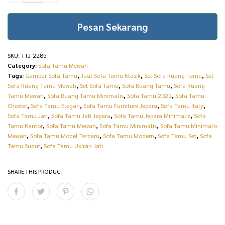
i
c
Furniture Indonesia
TTJ-2285 quantity
c
e
Pesan Sekarang
e
i
w
s
SKU:
TTJ-2285
Category:
Sofa Tamu Mewah
a
:
Tags:
Gambar Sofa Tamu
,
Jual Sofa Tamu Klasik
,
Set Sofa Ruang Tamu
,
Set
s
R
Sofa Ruang Tamu Mewah
,
Set Sofa Tamu
,
Sofa Ruang Tamu
,
Sofa Ruang
Tamu Mewah
,
Sofa Ruang Tamu Minimalis
,
Sofa Tamu 2022
,
Sofa Tamu
:
p
Chester
,
Sofa Tamu Elegan
,
Sofa Tamu Furniture Jepara
,
Sofa Tamu Italy
,
R
3
Sofa Tamu Jati
,
Sofa Tamu Jati Jepara
,
Sofa Tamu Jepara Minimalis
,
Sofa
Tamu Kantor
,
Sofa Tamu Mewah
,
Sofa Tamu Minimalis
,
Sofa Tamu Minimalis
p
0
Mewah
,
Sofa Tamu Model Terbaru
,
Sofa Tamu Modern
,
Sofa Tamu Set
,
Sofa
Tamu Sudut
,
Sofa Tamu Ukiran Jati
3
.
3
5
SHARE THIS PRODUCT
.
0
0
0
0
.