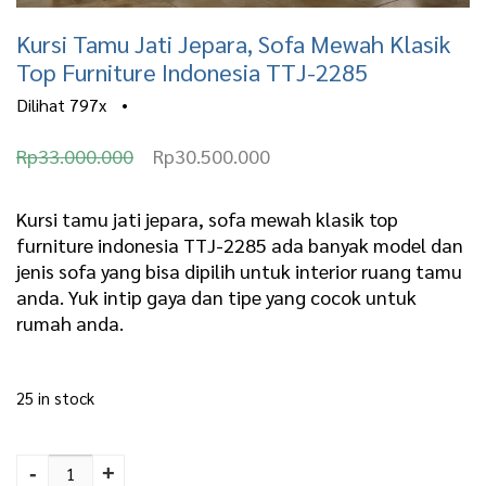
Kursi Tamu Jati Jepara, Sofa Mewah Klasik
Top Furniture Indonesia TTJ-2285
Dilihat
797x
•
O
C
Rp
33.000.000
Rp
30.500.000
r
u
i
r
Kursi tamu jati jepara, sofa mewah klasik top
furniture indonesia TTJ-2285 ada banyak model dan
g
r
jenis sofa yang bisa dipilih untuk interior ruang tamu
i
e
anda. Yuk intip gaya dan tipe yang cocok untuk
n
n
rumah anda.
a
t
l
p
25 in stock
p
r
Kursi Tamu Jati Jepara,
r
i
Sofa Mewah Klasik Top
-
+