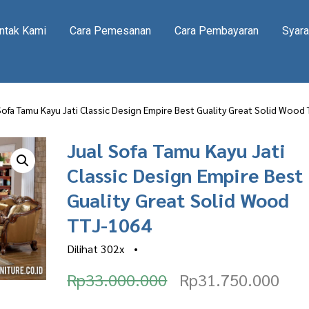
ntak Kami
Cara Pemesanan
Cara Pembayaran
Syara
Sofa Tamu Kayu Jati Classic Design Empire Best Guality Great Solid Wood
Jual Sofa Tamu Kayu Jati
Classic Design Empire Best
Guality Great Solid Wood
TTJ-1064
Dilihat
302x
•
O
C
Rp
33.000.000
Rp
31.750.000
r
u