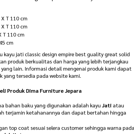
m X T 110 cm
m X T 110 cm
 X T 110 cm
 45 cm
kayu jati classic design empire best guality great solid
n produk berkualitas dan harga yang lebih terjangkau
yang lain. Informasi detail mengenai produk kami dapat
 yang tersedia pada website kami.
li Produk Dima Furniture Jepara
rena bahan baku yang digunakan adalah kayu
Jati
atau
ah terjamin ketahanannya dan dapat bertahan hingga
ngan top coat sesuai selera customer sehingga warna pad