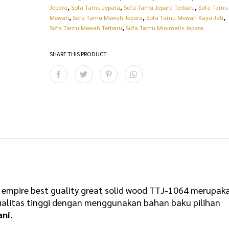
:
p
Jepara
,
Sofa Tamu Jepara
,
Sofa Tamu Jepara Terbaru
,
Sofa Tamu
Mewah
,
Sofa Tamu Mewah Jepara
,
Sofa Tamu Mewah Kayu Jati
,
R
3
Sofa Tamu Mewah Terbaru
,
Sofa Tamu Minimalis Jepara
p
1
SHARE THIS PRODUCT
3
.
3
7
.
5
0
0
0
.
0
0
.
0
0
0
0
.
n empire best guality great solid wood TTJ-1064 merupak
ualitas tinggi dengan menggunakan bahan baku pilihan
0
ani
.
.