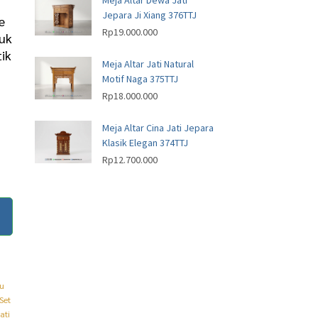
Meja Altar Dewa Jati
Jepara Ji Xiang 376TTJ
e
Rp
19.000.000
duk
ik
Meja Altar Jati Natural
Motif Naga 375TTJ
Rp
18.000.000
Meja Altar Cina Jati Jepara
Klasik Elegan 374TTJ
Rp
12.700.000
mu
Set
ati