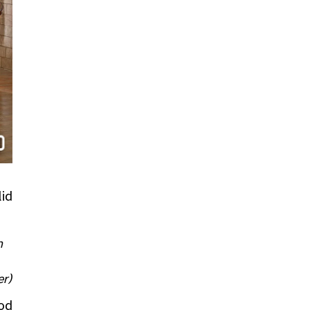
lid
n
er)
ood