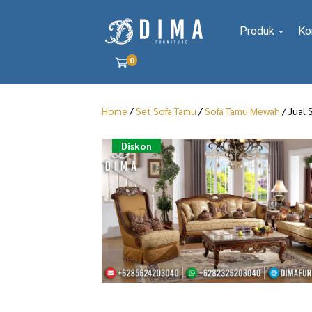
Produk
Ko
0
Home
/
Set Sofa Tamu
/
Sofa Tamu Mewah
/ Jual 
Diskon