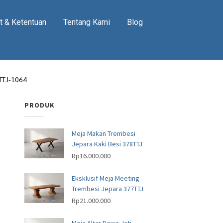
t & Ketentuan
Tentang Kami
Blog
 TTJ-1064
PRODUK
Meja Makan Trembesi
Jepara Kaki Besi 378TTJ
Rp
16.000.000
Eksklusif Meja Meeting
Trembesi Jepara 377TTJ
Rp
21.000.000