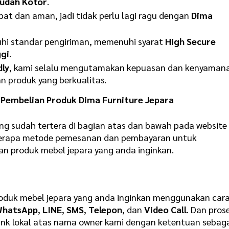
udah Kotor
.
t dan aman, jadi tidak perlu lagi ragu dengan
Dima
hi standar pengiriman, memenuhi syarat
High Secure
gi
.
dly
, kami selalu mengutamakan kepuasan dan kenyaman
 produk yang berkualitas.
Pembelian Produk Dima Furniture Jepara
ng sudah tertera di bagian atas dan bawah pada website
eberapa metode pemesanan dan pembayaran untuk
produk mebel jepara yang anda inginkan.
duk mebel jepara yang anda inginkan menggunakan car
WhatsApp
,
LINE
,
SMS
,
Telepon
, dan
Video Call
. Dan pros
ank lokal atas nama owner kami dengan ketentuan sebag