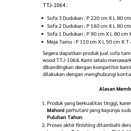
TTJ-1064 :
Sofa 3 Dudukan : P 220 cm X L 80 c
Sofa 2 Dudukan : P 160 cm X L 80 c
Sofa 1 Dudukan : P 90 cm X L 80 cm
Meja Tamu : P 110 cm X L 50 cm X T
Segera dapatkan produk jual sofa tamu 
wood TTJ-1064. Kami selalu menawarka
dibandingkan dengan kompetitor kami 
dilakukan dengan menghubungi kontak
Alasan Membe
Produk yang berkualitas tinggi, ka
Mahoni
perhutani yang kayunya sud
Puluhan Tahun
.
Proses akhir finishing ditambahi de