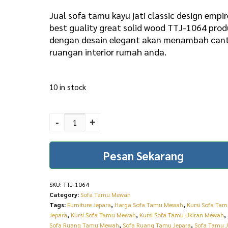
i
r
Jual sofa tamu kayu jati classic design empir
g
r
best guality great solid wood TTJ-1064 pro
dengan desain elegant akan menambah cant
i
e
ruangan interior rumah anda.
n
n
a
t
10 in stock
l
p
p
r
Jual Sofa Tamu Kayu Jati
Classic Design Empire
r
i
-
+
Best Guality Great Solid
i
c
Wood TTJ-1064
Pesan Sekarang
c
e
quantity
e
i
SKU:
TTJ-1064
w
s
Category:
Sofa Tamu Mewah
a
:
Tags:
Furniture Jepara
,
Harga Sofa Tamu Mewah
,
Kursi Sofa Ta
Jepara
,
Kursi Sofa Tamu Mewah
,
Kursi Sofa Tamu Ukiran Mewah
,
s
R
Sofa Ruang Tamu Mewah
,
Sofa Ruang Tamu Jepara
,
Sofa Tamu J