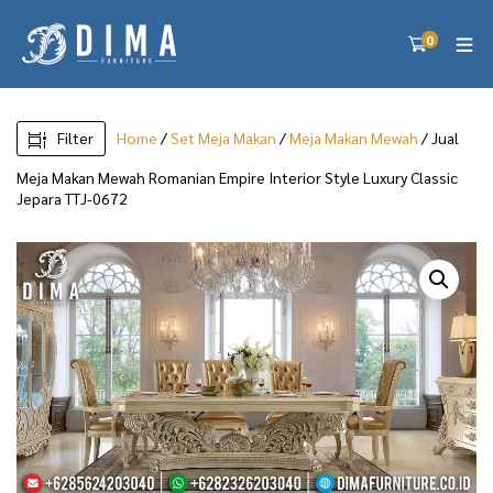
0
Filter
Home
/
Set Meja Makan
/
Meja Makan Mewah
/ Jual
Meja Makan Mewah Romanian Empire Interior Style Luxury Classic
Jepara TTJ-0672