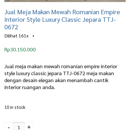
Jual Meja Makan Mewah Romanian Empire
Interior Style Luxury Classic Jepara TTJ-
0672
Dilihat
161x
•
Rp
30.150.000
Jual meja makan mewah romanian empire interior
style luxury classic jepara TTJ-0672 meja makan
dengan desain elegan akan menambah cantik
interior ruangan anda.
10 in stock
Jual Meja Makan Mewah
Romanian Empire
-
+