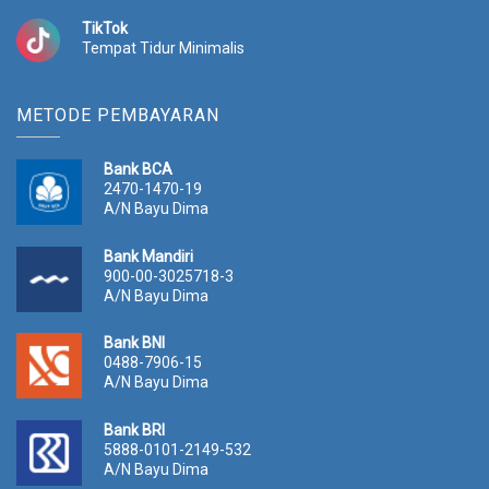
TikTok
Tempat Tidur Minimalis
METODE PEMBAYARAN
Bank BCA
2470-1470-19
A/N Bayu Dima
Bank Mandiri
900-00-3025718-3
A/N Bayu Dima
Bank BNI
0488-7906-15
A/N Bayu Dima
Bank BRI
5888-0101-2149-532
A/N Bayu Dima