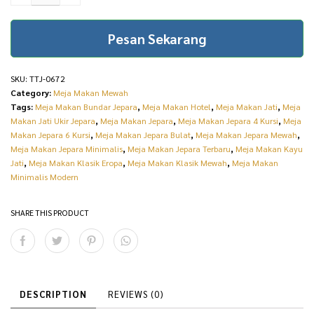
Interior Style Luxury
Classic Jepara TTJ-0672
Pesan Sekarang
quantity
SKU:
TTJ-0672
Category:
Meja Makan Mewah
Tags:
Meja Makan Bundar Jepara
,
Meja Makan Hotel
,
Meja Makan Jati
,
Meja
Makan Jati Ukir Jepara
,
Meja Makan Jepara
,
Meja Makan Jepara 4 Kursi
,
Meja
Makan Jepara 6 Kursi
,
Meja Makan Jepara Bulat
,
Meja Makan Jepara Mewah
,
Meja Makan Jepara Minimalis
,
Meja Makan Jepara Terbaru
,
Meja Makan Kayu
Jati
,
Meja Makan Klasik Eropa
,
Meja Makan Klasik Mewah
,
Meja Makan
Minimalis Modern
SHARE THIS PRODUCT
DESCRIPTION
REVIEWS (0)