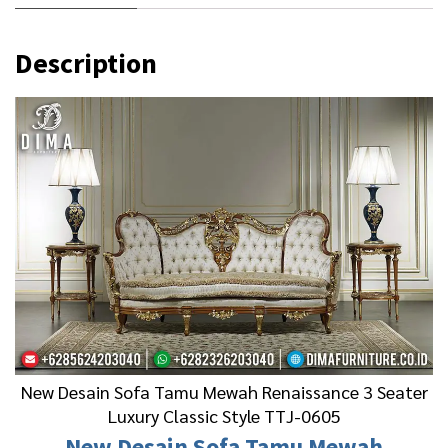
5
0
0
0
Description
.
0
0
.
0
0
.
New Desain Sofa Tamu Mewah Renaissance 3 Seater
Luxury Classic Style TTJ-0605
New Desain
Sofa Tamu Mewah