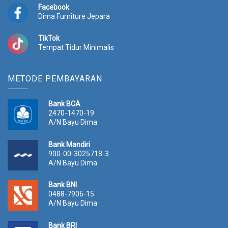
Facebook
Dima Furniture Jepara
TikTok
Tempat Tidur Minimalis
METODE PEMBAYARAN
Bank BCA
2470-1470-19
A/N Bayu Dima
Bank Mandiri
900-00-3025718-3
A/N Bayu Dima
Bank BNI
0488-7906-15
A/N Bayu Dima
Bank BRI