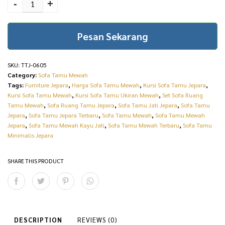
Mewah Renaissance 3
-
+
r
i
Seater Luxury Classic
i
c
Style TTJ-0605 quantity
Pesan Sekarang
c
e
e
i
SKU:
TTJ-0605
w
s
Category:
Sofa Tamu Mewah
Tags:
Furniture Jepara
,
Harga Sofa Tamu Mewah
,
Kursi Sofa Tamu Jepara
,
a
:
Kursi Sofa Tamu Mewah
,
Kursi Sofa Tamu Ukiran Mewah
,
Set Sofa Ruang
s
R
Tamu Mewah
,
Sofa Ruang Tamu Jepara
,
Sofa Tamu Jati Jepara
,
Sofa Tamu
Jepara
,
Sofa Tamu Jepara Terbaru
,
Sofa Tamu Mewah
,
Sofa Tamu Mewah
:
p
Jepara
,
Sofa Tamu Mewah Kayu Jati
,
Sofa Tamu Mewah Terbaru
,
Sofa Tamu
Minimalis Jepara
R
9
p
.
SHARE THIS PRODUCT
1
5
1
0
.
0
1
.
DESCRIPTION
REVIEWS (0)