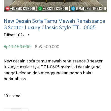
New Desain Sofa Tamu Mewah Renaissance
3 Seater Luxury Classic Style TTJ-0605
Dilihat
102x
•
O
C
Rp
11.150.000
Rp
9.500.000
r
u
i
r
New desain sofa tamu mewah renaissance 3 seater
luxury classic style TTJ-0605 memiliki desain yang
g
r
sangat elegan dan menggunakan bahan baku
i
e
berkualitas.
n
n
a
t
10 in stock
l
p
New Desain Sofa Tamu
p
r