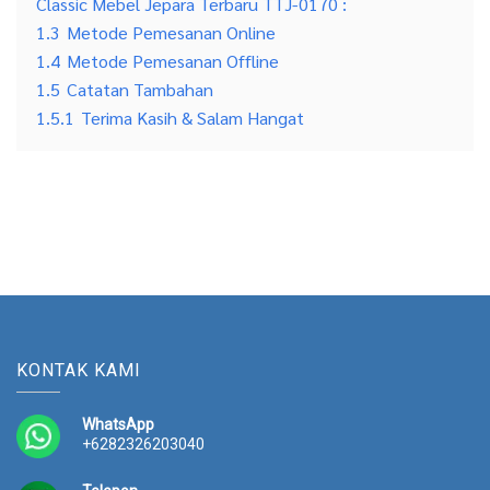
Classic Mebel Jepara Terbaru TTJ-0170 :
1.3
Metode Pemesanan Online
1.4
Metode Pemesanan Offline
1.5
Catatan Tambahan
1.5.1
Terima Kasih & Salam Hangat
KONTAK KAMI
WhatsApp
+6282326203040