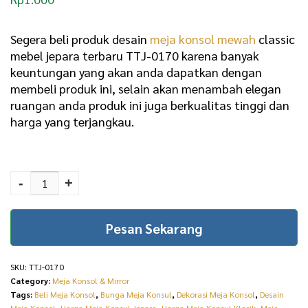
Segera beli produk desain
meja konsol mewah
classic
mebel jepara terbaru TTJ-0170 karena banyak
keuntungan yang akan anda dapatkan dengan
membeli produk ini, selain akan menambah elegan
ruangan anda produk ini juga berkualitas tinggi dan
harga yang terjangkau.
Desain Meja Konsol
Mewah Classic Mebel
-
+
Jepara Terbaru TTJ-
0170 quantity
Pesan Sekarang
SKU:
TTJ-0170
Category:
Meja Konsol & Mirror
Tags:
Beli Meja Konsol
,
Bunga Meja Konsul
,
Dekorasi Meja Konsol
,
Desain