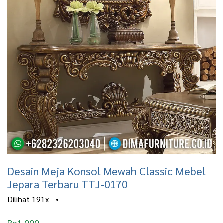
Desain Meja Konsol Mewah Classic Mebel
Jepara Terbaru TTJ-0170
Dilihat
191x
•
Rp
1.000