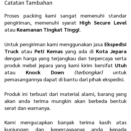
Catatan Tambahan
Proses packing kami sangat memenuhi standar
pengiriman, memenuhi syarat
H
igh Secure Level
atau
K
eamanan Tingkat Tinggi
.
Untuk pengiriman kami menggunakan jasa
E
kspedisi
Truck
atau
P
eti Kemas
yang ada di
Kota Jepara
dengan harga yang terjangkau dan terpercaya serta
produk mebel jepara yang kami kirim bersifat
U
tuh
atau
K
nock Down
(terbongkar)
untuk
pemasangannya dapat di bantu dari pihak ekspedisi.
Produk ini terbuat dari material alami, barang yang
akan anda terima mungkin akan berbeda bentuk
serat dan warnanya.
Kami mengucapkan banyak terima kasih atas
kunjungan dan kepercayaanya anda kepada