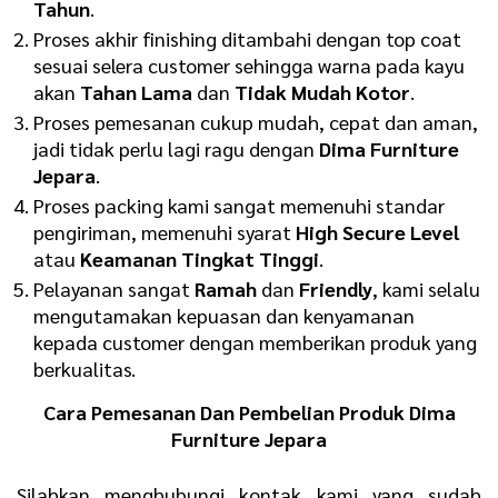
Tahun
.
Proses akhir finishing ditambahi dengan top coat
sesuai selera customer sehingga warna pada kayu
akan
Tahan Lama
dan
Tidak Mudah Kotor
.
Proses pemesanan cukup mudah, cepat dan aman,
jadi tidak perlu lagi ragu dengan
Dima Furniture
Jepara
.
Proses packing kami sangat memenuhi standar
pengiriman, memenuhi syarat
H
igh Secure Level
atau
K
eamanan Tingkat Tinggi
.
Pelayanan sangat
R
amah
dan
F
riendly
, kami selalu
mengutamakan kepuasan dan kenyamanan
kepada customer dengan memberikan produk yang
berkualitas.
Cara Pemesanan Dan Pembelian Produk Dima
Furniture Jepara
Silahkan menghubungi kontak kami yang sudah