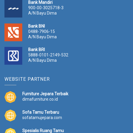
Bank Mandiri
900-00-3025718-3
A/N Bayu Dima
Bank BNI
0488-7906-15
A/N Bayu Dima
Bank BRI
5888-0101-2149-532
A/N Bayu Dima
WEBSITE PARTNER
Furniture Jepara Terbaik
dimafurniture.co.id
Sofa Tamu Terbaru
sofatamujepara.com
Spesialis Ruang Tamu