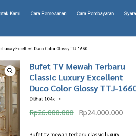
ntak Kami
Cara Pemesanan
Cara Pembayaran
Syara
c Luxury Excellent Duco Color Glossy TTJ-1660
Bufet TV Mewah Terbaru
Classic Luxury Excellent
Duco Color Glossy TTJ-166
Dilihat
104x
•
O
C
Rp
26.000.000
Rp
24.000.000
r
u
i
r
Bufet tv mewah terbaru classic luxury