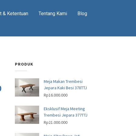
t & Ketentuan
Tentang Kami
Blog
PRODUK
Meja Makan Trembesi
0
Jepara Kaki Besi 378TTJ
Rp
16.000.000
Eksklusif Meja Meeting
Trembesi Jepara 377TTJ
Rp
21.000.000