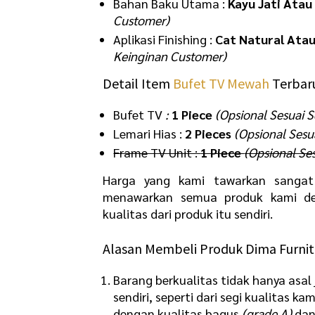
Bahan Baku Utama :
Kayu Jati Atau
Customer)
Aplikasi Finishing :
Cat Natural Ata
Keinginan Customer)
Detail Item
Bufet TV Mewah
Terbaru
Bufet TV
:
1 Piece
(Opsional Sesuai S
Lemari Hias :
2 Pieces
(Opsional Sesu
Frame TV Unit :
1 Piece
(Opsional Se
Harga yang kami tawarkan sangat 
menawarkan semua produk kami de
kualitas dari produk itu sendiri.
Alasan Membeli Produk Dima Furnitu
Barang berkualitas tidak hanya asal 
sendiri, seperti dari segi kualitas
dengan kualitas bagus
(grade A)
dan