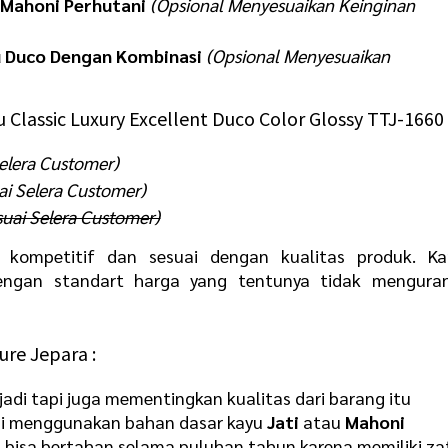
 Mahoni Perhutani
(Opsional Menyesuaikan Keinginan
u Duco Dengan Kombinasi
(Opsional Menyesuaikan
 Classic Luxury Excellent Duco Color Glossy TTJ-1660 
elera Customer)
ai Selera Customer)
suai Selera Customer)
kompetitif dan sesuai dengan kualitas produk. Ka
ngan standart harga yang tentunya tidak menguran
re Jepara :
jadi tapi juga mementingkan kualitas dari barang itu
 kami menggunakan bahan dasar kayu
Jati
atau
Mahoni
 bisa bertahan selama puluhan tahun karena memiliki za