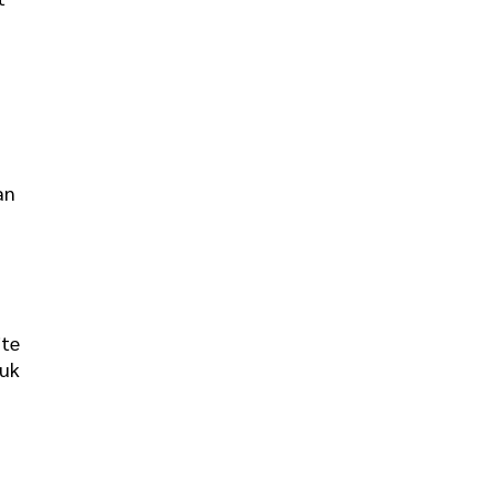
an
ite
uk