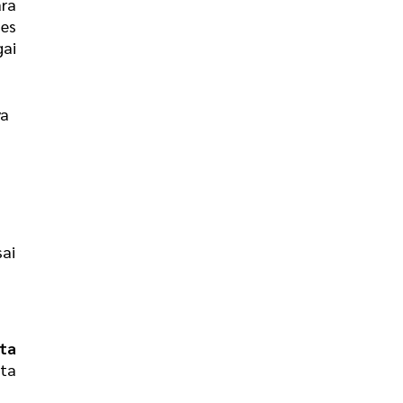
ra
ses
gai
ya
sai
ta
ta