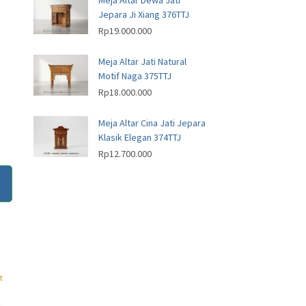
Meja Altar Dewa Jati
Jepara Ji Xiang 376TTJ
Rp
19.000.000
Meja Altar Jati Natural
Motif Naga 375TTJ
Rp
18.000.000
Meja Altar Cina Jati Jepara
Klasik Elegan 374TTJ
Rp
12.700.000
t
t