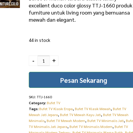
g
r
excellent duco color glossy TTJ-1660 produk
furniture untuk living room yang bernuansa
i
e
mewah dan elegant.
n
n
a
t
44 in stock
l
p
p
r
Bufet TV Mewah Terbaru
Classic Luxury Excellent
r
i
-
+
Duco Color Glossy TTJ-
i
c
1660 quantity
Pesan Sekarang
c
e
e
i
SKU:
TTJ-1660
w
s
Category:
Bufet TV
a
:
Tags:
Bufet TV Klasik Eropa
,
Bufet TV Klasik Mewah
,
Bufet TV
Mewah Jati Jepara
,
Bufet TV Mewah Kayu Jati
,
Bufet TV Mewah
s
R
Minimalis
,
Bufet TV Mewah Modern
,
Bufet TV Minimalis Jati
,
Bufe
:
p
TV Minimalis Jati Jepara
,
Bufet TV Minimalis Modern
,
Bufet TV
Minimalis Modern Terbaru
,
Bufet TV Minimalis Warna Putih
,
Bufe