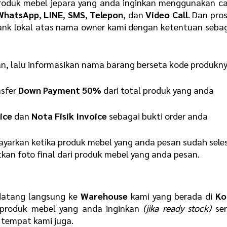
oduk mebel jepara yang anda inginkan menggunakan ca
WhatsApp
,
LINE
,
SMS
,
Telepon
, dan
Video Call
. Dan pro
ank lokal atas nama owner kami dengan ketentuan seba
an, lalu informasikan nama barang berseta kode produkn
nsfer
Down Payment 50%
dari total produk yang anda
ice
dan
Nota Fisik Invoice
sebagai bukti order anda
yarkan ketika produk mebel yang anda pesan sudah sele
kan foto final dari produk mebel yang anda pesan.
datang langsung ke
Warehouse
kami yang berada di
Ko
produk mebel yang anda inginkan
(jika ready stock)
ser
tempat kami juga.