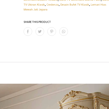
R
2
TV Ukiran Klasik
,
Credenza
,
Desain Bufet TV Klasik
,
Lemari Hias
Mewah Jati Jepara
p
4
2
.
SHARE THIS PRODUCT
6
0
.
0
0
0
0
.
0
0
.
0
0
0
0
.
0
.