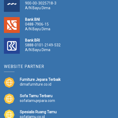
900-00-3025718-3
A/N Bayu Dima
Bank BNI
0488-7906-15
A/N Bayu Dima
Bank BRI
5888-0101-2149-532
A/N Bayu Dima
WEBSITE PARTNER
Furniture Jepara Terbaik
dimafurniture.co.id
Sofa Tamu Terbaru
sofatamujepara.com
Spesialis Ruang Tamu
sofatamu.co.id