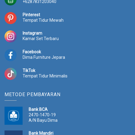
+6287831203040
0
p
0
p
5
.
3
.
3
.
Pinterest
3
2
8
7
Tempat Tidur Mewah
.
0
.
0
0
0
0
0
Instagram
0
.
0
.
Kamar Set Terbaru
0
0
0
0
.
0
.
0
Facebook
0
0
0
0
Dima Furniture Jepara
0
.
0
.
0
0
TikTok
.
.
Tempat Tidur Minimalis
METODE PEMBAYARAN
Bank BCA
2470-1470-19
A/N Bayu Dima
Bank Mandiri