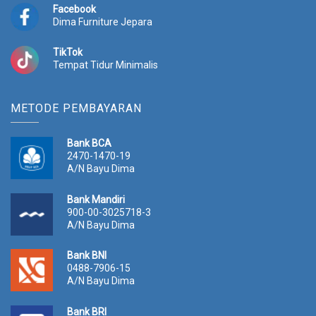
Facebook
Dima Furniture Jepara
TikTok
Tempat Tidur Minimalis
METODE PEMBAYARAN
Bank BCA
2470-1470-19
A/N Bayu Dima
Bank Mandiri
900-00-3025718-3
A/N Bayu Dima
Bank BNI
0488-7906-15
A/N Bayu Dima
Bank BRI