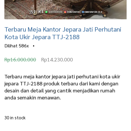
Terbaru Meja Kantor Jepara Jati Perhutani
Kota Ukir Jepara TTJ-2188
Dilihat
586x
•
O
C
Rp
16.000.000
Rp
14.230.000
r
u
i
r
Terbaru meja kantor jepara jati perhutani kota ukir
jepara TTJ-2188 produk terbaru dari kami dengan
g
r
desain dan detail yang cantik menjadikan rumah
i
e
anda semakin menawan.
n
n
a
t
30 in stock
l
p
Terbaru Meja Kantor