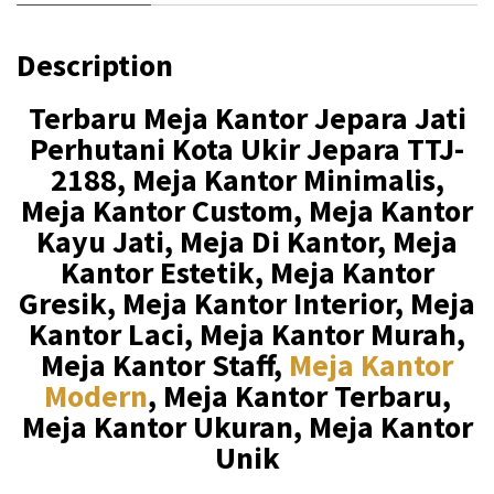
0
0
0
.
Description
0
0
.
0
Terbaru Meja Kantor Jepara Jati
Perhutani Kota Ukir Jepara TTJ-
0
0
2188, Meja Kantor Minimalis,
0
.
Meja Kantor Custom, Meja Kantor
0
Kayu Jati, Meja Di Kantor, Meja
.
Kantor Estetik, Meja Kantor
Gresik, Meja Kantor Interior, Meja
Kantor Laci, Meja Kantor Murah,
Meja Kantor Staff,
Meja Kantor
Modern
, Meja Kantor Terbaru,
Meja Kantor Ukuran, Meja Kantor
Unik