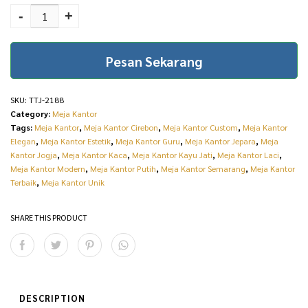
p
r
Jepara Jati Perhutani
-
+
r
i
Kota Ukir Jepara TTJ-
i
c
2188 quantity
Pesan Sekarang
c
e
e
i
SKU:
TTJ-2188
w
s
Category:
Meja Kantor
Tags:
Meja Kantor
,
Meja Kantor Cirebon
,
Meja Kantor Custom
,
Meja Kantor
a
:
Elegan
,
Meja Kantor Estetik
,
Meja Kantor Guru
,
Meja Kantor Jepara
,
Meja
s
R
Kantor Jogja
,
Meja Kantor Kaca
,
Meja Kantor Kayu Jati
,
Meja Kantor Laci
,
Meja Kantor Modern
,
Meja Kantor Putih
,
Meja Kantor Semarang
,
Meja Kantor
:
p
Terbaik
,
Meja Kantor Unik
R
1
SHARE THIS PRODUCT
p
4
1
.
6
2
.
3
DESCRIPTION