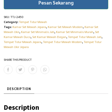
Pesan Sekarang
c
e
e
i
SKU:
TTJ-2450
w
s
Category:
Tempat Tidur Mewah
Tags:
Kamar Set Mewah Jepara
,
Kamar Set Mewah Modern
,
Kamar Set
a
:
Mewah Ukir
,
Kamar Set Minimalis Jati
,
Kamar Set Minimalis Murah
,
Set
s
R
Kamar Mewah Duco
,
Set Kamar Mewah Elegan
,
Tempat Tidur Mewah Jati
,
Tempat Tidur Mewah Jepara
,
Tempat Tidur Mewah Modern
,
Tempat Tidur
:
p
Mewah Ukir Jepara
R
3
SHARE THIS PRODUCT
p
0
3
.
3
5
.
1
DESCRIPTION
0
6
0
.
Description
0
0