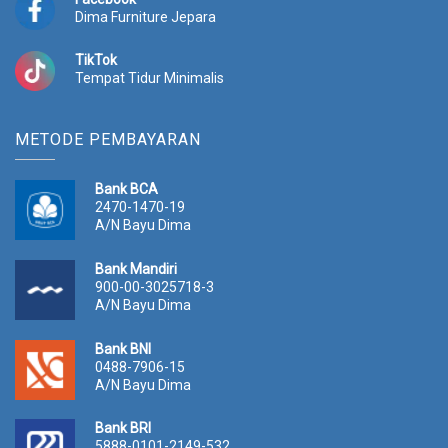
Dima Furniture Jepara
TikTok
Tempat Tidur Minimalis
METODE PEMBAYARAN
Bank BCA
2470-1470-19
A/N Bayu Dima
Bank Mandiri
900-00-3025718-3
A/N Bayu Dima
Bank BNI
0488-7906-15
A/N Bayu Dima
Bank BRI
5888-0101-2149-532