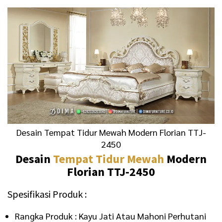
.
0
0
0
0
.
0
.
Desain Tempat Tidur Mewah Modern Florian TTJ-
2450
Desain
Tempat Tidur Mewah
Modern
Florian TTJ-2450
Spesifikasi Produk :
Rangka Produk : Kayu Jati Atau Mahoni Perhutani