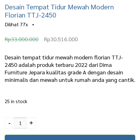
Desain Tempat Tidur Mewah Modern
Florian TTJ-2450
Dilihat
77x
•
O
C
Rp
33.000.000
Rp
30.516.000
r
u
i
r
Desain tempat tidur mewah modern florian TTJ-
2450 adalah produk terbaru 2022 dari Dima
g
r
Furniture Jepara kualitas grade A dengan desain
i
e
minimalis dan mewah untuk rumah anda yang cantik.
n
n
a
t
25 in stock
l
p
Desain Tempat Tidur
p
r
Mewah Modern Florian
-
+
r
i
TTJ-2450 quantity
i
c