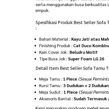
serta menggunakan busa berkualitas 
empuk.
Spesifikasi Produk Best Seller
Sofa 
:
Bahan Material :
Kayu Jati atau Ma
Finishing Produk :
Cat Duco Kombin
Kain Cover Jok :
Beludru Motif
Tipe Busa Jok :
Super Foam LG 26
Detail Item Best Seller Sofa Tamu T
Meja Tamu :
1 Piece
(Sesuai Permint
Kursi Tamu :
3 Dudukan + 2 Dudukan
Meja Sudut :
1 Piece
(Sesuai Permint
Aksesoris Bantal :
Sudah Termasuk
Kami merupakan produsen mebel jepara 