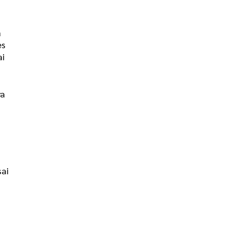
a
es
ai
ya
sai