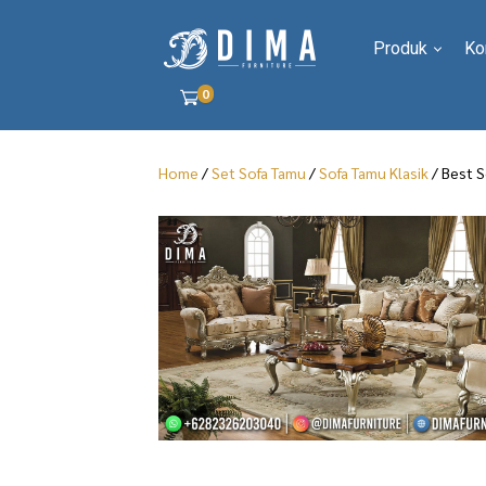
Produk
Ko
0
Home
/
Set Sofa Tamu
/
Sofa Tamu Klasik
/ Best S