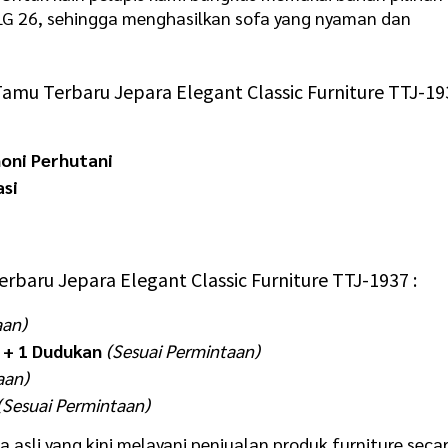
LG 26
, sehingga menghasilkan sofa yang nyaman dan
Tamu Terbaru
Jepara Elegant Classic Furniture TTJ-1
honi Perhutani
asi
erbaru Jepara Elegant Classic Furniture TTJ-1937 :
aan)
 + 1 Dudukan
(Sesuai Permintaan)
aan)
(Sesuai Permintaan)
asli yang kini melayani penjualan produk furniture seca