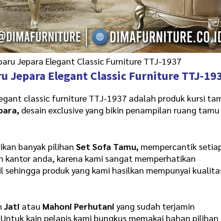
baru Jepara Elegant Classic Furniture TTJ-1937
ru
Jepara Elegant Classic Furniture TTJ-19
legant classic furniture TTJ-1937
adalah produk kursi ta
para,
desain exclusive yang bikin penampilan ruang tamu
ikan banyak pilihan
Set Sofa Tamu,
mempercantik setia
un kantor anda, karena kami sangat memperhatikan
ail sehingga produk yang kami hasilkan mempunyai kualita
h
Jati
atau
Mahoni Perhutani
yang sudah terjamin
. Untuk kain pelapis kami bungkus memakai bahan pilihan