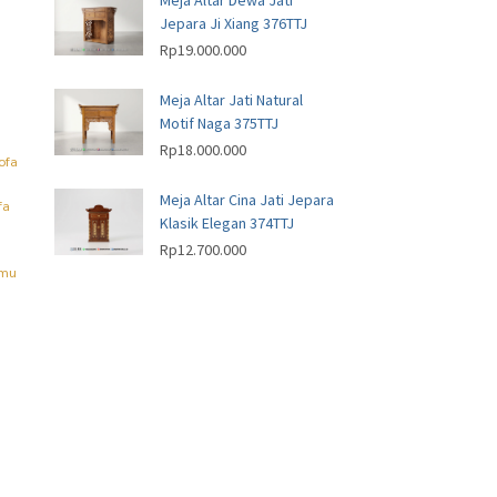
Meja Altar Dewa Jati
Jepara Ji Xiang 376TTJ
Rp
19.000.000
Meja Altar Jati Natural
Motif Naga 375TTJ
Rp
18.000.000
ofa
Meja Altar Cina Jati Jepara
fa
Klasik Elegan 374TTJ
Rp
12.700.000
amu