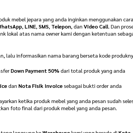
duk mebel jepara yang anda inginkan menggunakan car
WhatsApp
,
LINE
,
SMS
,
Telepon
, dan
Video Call
. Dan pros
ank lokal atas nama owner kami dengan ketentuan sebag
an, lalu informasikan nama barang berseta kode produkn
nsfer
Down Payment 50%
dari total produk yang anda
ice
dan
Nota Fisik Invoice
sebagai bukti order anda
yarkan ketika produk mebel yang anda pesan sudah sele
kan foto final dari produk mebel yang anda pesan.
atang langsung ke
Warehouse
kami yang berada di
Kota