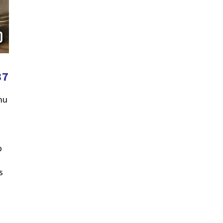
37
mu
p
s