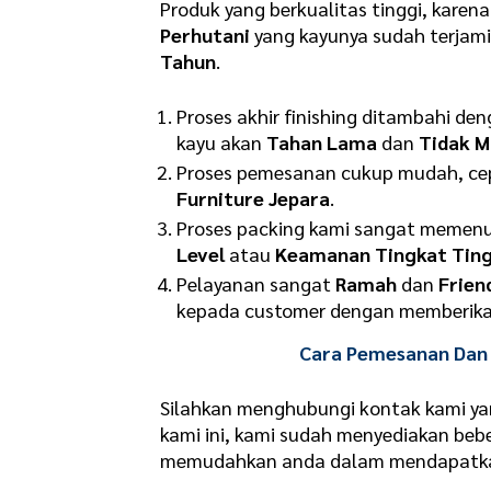
Produk yang berkualitas tinggi, kare
Perhutani
yang kayunya sudah terjam
Tahun
.
Proses akhir finishing ditambahi de
kayu akan
Tahan Lama
dan
Tidak M
Proses pemesanan cukup mudah, cepa
Furniture Jepara
.
Proses packing kami sangat memenu
Level
atau
Keamanan Tingkat Ting
Pelayanan sangat
Ramah
dan
Frien
kepada customer dengan memberikan
Cara Pemesanan Dan 
Silahkan menghubungi kontak kami ya
kami ini, kami sudah menyediakan b
memudahkan anda dalam mendapatkan 