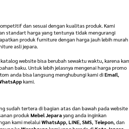
ompetitif dan sesuai dengan kualitas produk. Kami
n standart harga yang tentunya tidak mengurangi
apatkan produk furniture dengan harga jauh lebih murah
iture asli jepara.
 katalog website bisa berubah sewaktu waktu, karena ka
 bahan baku. Untuk lebih jelasnya mengenai harga promo
stom anda bisa langsung menghubungi kami di
Email
,
WhatsApp
kami.
ng sudah tertera di bagian atas dan bawah pada website
esanan produk
Mebel Jepara
yang anda inginkan
ngan kami melalui
WhatsApp
,
LINE
,
SMS
,
Telepon
, dan
ngsung ke
Warehouse
kami yang berada di
Kota Jepara