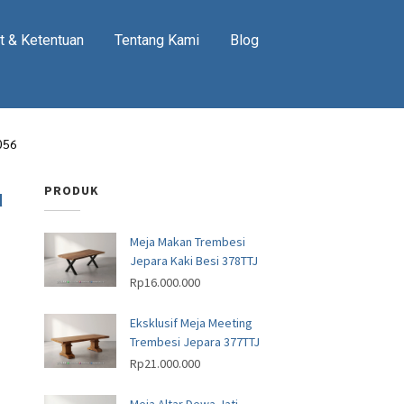
t & Ketentuan
Tentang Kami
Blog
2056
u
PRODUK
Meja Makan Trembesi
Jepara Kaki Besi 378TTJ
Rp
16.000.000
Eksklusif Meja Meeting
Trembesi Jepara 377TTJ
Rp
21.000.000