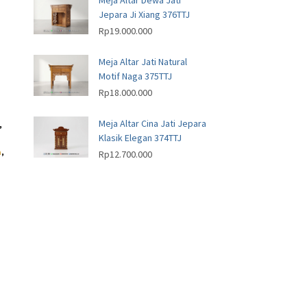
Meja Altar Dewa Jati
Jepara Ji Xiang 376TTJ
Rp
19.000.000
Meja Altar Jati Natural
Motif Naga 375TTJ
Rp
18.000.000
Meja Altar Cina Jati Jepara
,
Klasik Elegan 374TTJ
m
,
Rp
12.700.000