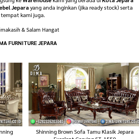
ebel Jepara
yang anda inginkan (jika ready stock) serta
tempat kami juga.
imakasih & Salam Hangat
MA FURNITURE JEPARA
inning
Shinning Brown Sofa Tamu Klasik Jepara
Excelent Carving ST-1559