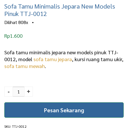
Sofa Tamu Minimalis Jepara New Models
Pinuk TTJ-0012
Dilihat
808x
•
Rp
1.600
Sofa tamu minimalis jepara new models pinuk TTJ-
0012, model
sofa tamu jepara
, kursi ruang tamu ukir,
sofa tamu mewah
.
Sofa Tamu Minimalis
Jepara New Models
-
+
Pinuk TTJ-0012 quantity
Pesan Sekarang
SKU:
TTJ-0012