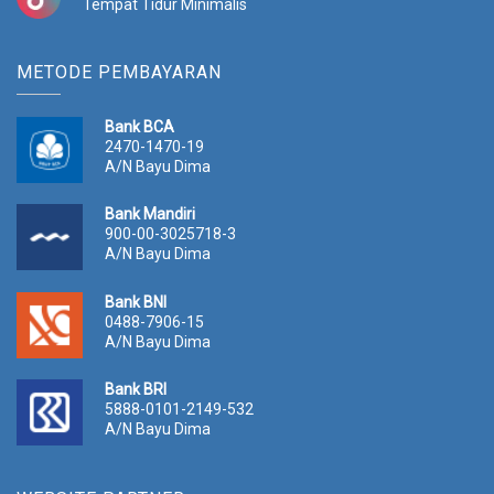
Tempat Tidur Minimalis
METODE PEMBAYARAN
Bank BCA
2470-1470-19
A/N Bayu Dima
Bank Mandiri
900-00-3025718-3
A/N Bayu Dima
Bank BNI
0488-7906-15
A/N Bayu Dima
Bank BRI
5888-0101-2149-532
A/N Bayu Dima