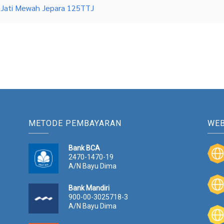
 Jati Mewah Jepara 125TTJ
METODE PEMBAYARAN
WEB
Bank BCA
2470-1470-19
A/N Bayu Dima
Bank Mandiri
900-00-3025718-3
A/N Bayu Dima