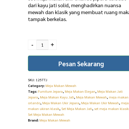
dari kayu jati solid, menghadirkan nuansa
mewah dan klasik yang membuat ruang mak
tampak berkelas.
Set Meja Makan Ukir
Orlando Kayu Jati
-
+
Mewah Jepara 125TTJ
quantity
Pesan Sekarang
SKU:
125TTJ
Category:
Meja Makan Mewah
Tags:
Furniture Jepara
,
Meja Makan Elegan
,
Meja Makan Jati
Jepara
,
Meja Makan Kayu Jati
,
Meja Makan Mewah
,
meja makan
orlando
,
Meja Makan Ukir Jepara
,
Meja Makan Ukir Mewah
,
meja
makan ukiran klasik
,
Set Meja Makan Jati
,
set meja makan klasik
Set Meja Makan Mewah
Brand:
Meja Makan Mewah