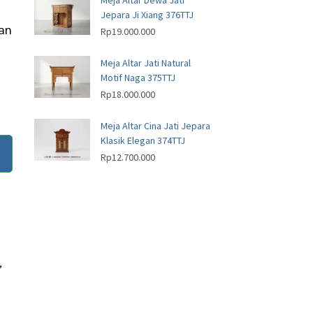
Meja Altar Dewa Jati
Jepara Ji Xiang 376TTJ
an
Rp
19.000.000
Meja Altar Jati Natural
Motif Naga 375TTJ
Rp
18.000.000
Meja Altar Cina Jati Jepara
Klasik Elegan 374TTJ
Rp
12.700.000
,