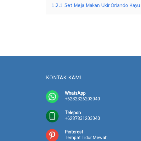
1.2.1
Set Meja Makan Ukir Orlando Kayu
KONTAK KAMI
WhatsApp
+6282326203040
Telepon
+6287831203040
Pinterest
Tempat Tidur Mewah