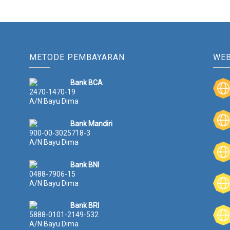
METODE PEMBAYARAN
WEB
Bank BCA
2470-1470-19
A/N Bayu Dima
Bank Mandiri
900-00-3025718-3
A/N Bayu Dima
Bank BNI
0488-7906-15
A/N Bayu Dima
Bank BRI
5888-0101-2149-532
A/N Bayu Dima