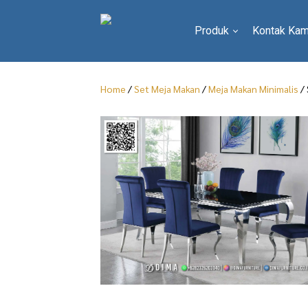
Produk
Kontak Kam
Home
/
Set Meja Makan
/
Meja Makan Minimalis
/ 