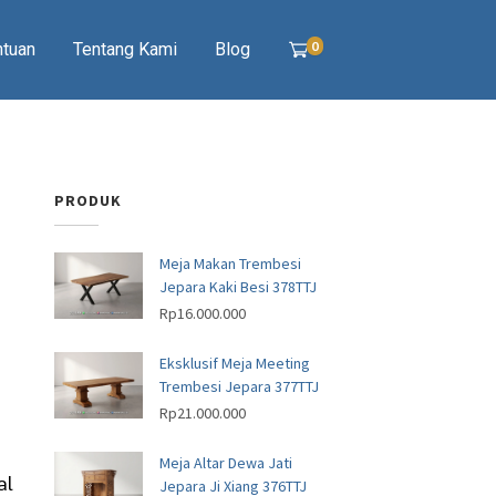
0
ntuan
Tentang Kami
Blog
PRODUK
Meja Makan Trembesi
Jepara Kaki Besi 378TTJ
Rp
16.000.000
Eksklusif Meja Meeting
Trembesi Jepara 377TTJ
Rp
21.000.000
Meja Altar Dewa Jati
al
Jepara Ji Xiang 376TTJ