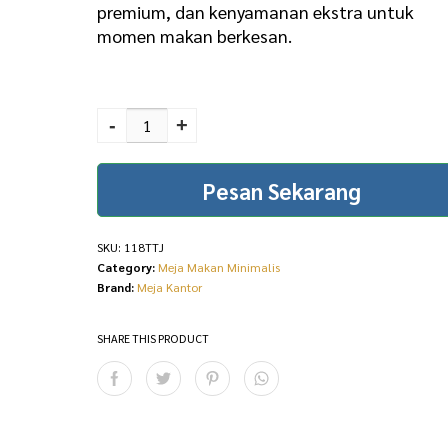
premium, dan kenyamanan ekstra untuk
momen makan berkesan.
Set Meja Makan Elegan
Black Glass Stainless
-
+
Eksklusif 118TTJ
quantity
Pesan Sekarang
SKU:
118TTJ
Category:
Meja Makan Minimalis
Brand:
Meja Kantor
SHARE THIS PRODUCT