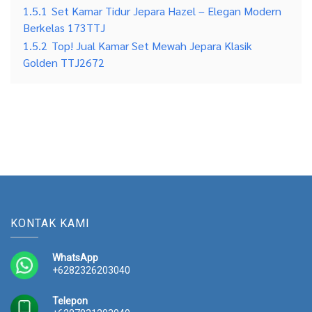
1.5.1
Set Kamar Tidur Jepara Hazel – Elegan Modern
Berkelas 173TTJ
1.5.2
Top! Jual Kamar Set Mewah Jepara Klasik
Golden TTJ2672
KONTAK KAMI
WhatsApp
+6282326203040
Telepon