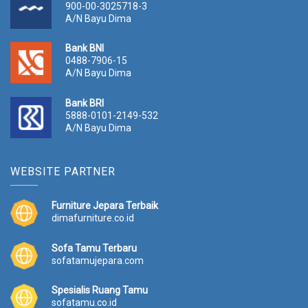
900-00-3025718-3
A/N Bayu Dima
Bank BNI
0488-7906-15
A/N Bayu Dima
Bank BRI
5888-0101-2149-532
A/N Bayu Dima
WEBSITE PARTNER
Furniture Jepara Terbaik
dimafurniture.co.id
Sofa Tamu Terbaru
sofatamujepara.com
Spesialis Ruang Tamu
sofatamu.co.id