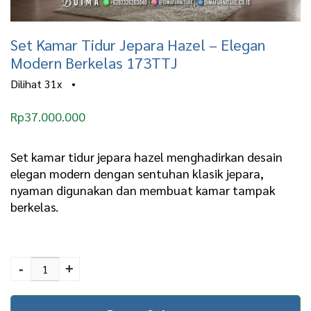
Set Kamar Tidur Jepara Hazel – Elegan
Modern Berkelas 173TTJ
Dilihat
31x
•
Rp
37.000.000
Set kamar tidur jepara hazel menghadirkan desain
elegan modern dengan sentuhan klasik jepara,
nyaman digunakan dan membuat kamar tampak
berkelas.
Set Kamar Tidur Jepara
Hazel – Elegan Modern
-
+
Berkelas 173TTJ
quantity