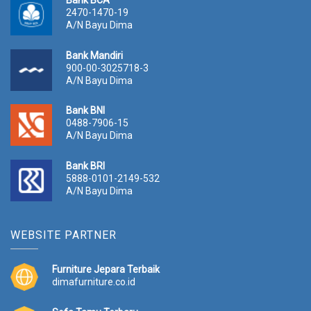
Bank BCA
2470-1470-19
A/N Bayu Dima
Bank Mandiri
900-00-3025718-3
A/N Bayu Dima
Bank BNI
0488-7906-15
A/N Bayu Dima
Bank BRI
5888-0101-2149-532
A/N Bayu Dima
WEBSITE PARTNER
Furniture Jepara Terbaik
dimafurniture.co.id