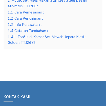
1
Model Set Meja Makan Stainless Steel Desain
Minimalis TTJ2804
1.1
Cara Pemesanan :
1.2
Cara Pengiriman :
1.3
Info Perawatan :
1.4
Catatan Tambahan :
1.4.1
Top! Jual Kamar Set Mewah Jepara Klasik
Golden TTJ2672
KONTAK KAMI