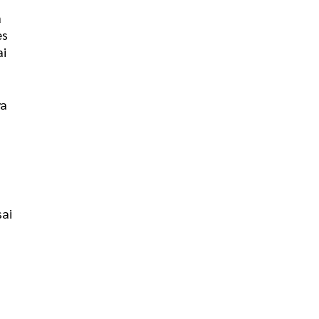
a
es
ai
ya
sai