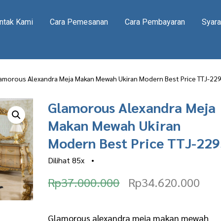
ntak Kami
Cara Pemesanan
Cara Pembayaran
Syara
amorous Alexandra Meja Makan Mewah Ukiran Modern Best Price TTJ-22
Glamorous Alexandra Meja
Makan Mewah Ukiran
Modern Best Price TTJ-22
Dilihat
85x
•
O
C
Rp
37.000.000
Rp
34.620.000
r
u
i
r
Glamorous alexandra meja makan mewah