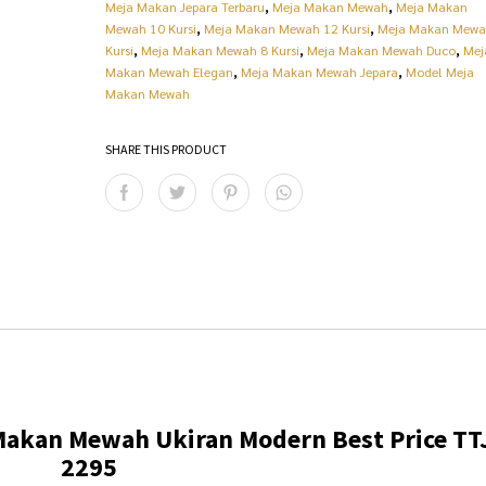
Meja Makan Jepara Terbaru
,
Meja Makan Mewah
,
Meja Makan
R
3
Mewah 10 Kursi
,
Meja Makan Mewah 12 Kursi
,
Meja Makan Mewa
p
4
Kursi
,
Meja Makan Mewah 8 Kursi
,
Meja Makan Mewah Duco
,
Mej
Makan Mewah Elegan
,
Meja Makan Mewah Jepara
,
Model Meja
3
.
Makan Mewah
7
6
.
2
SHARE THIS PRODUCT
0
0
0
.
0
0
.
0
0
0
0
.
0
.
Makan Mewah Ukiran Modern Best Price TT
2295