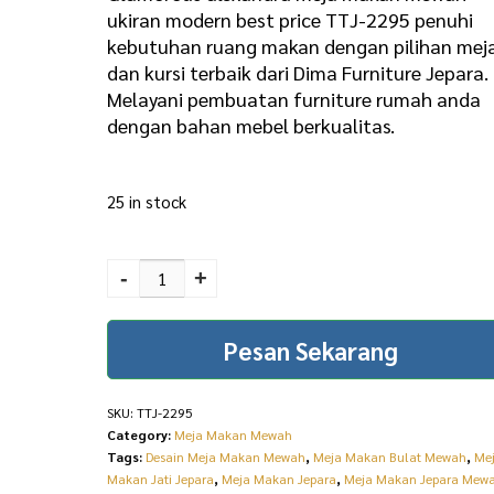
g
r
ukiran modern best price TTJ-2295 penuhi
kebutuhan ruang makan dengan pilihan mej
i
e
dan kursi terbaik dari Dima Furniture Jepara.
n
n
Melayani pembuatan furniture rumah anda
a
t
dengan bahan mebel berkualitas.
l
p
p
r
25 in stock
r
i
Glamorous Alexandra
i
c
Meja Makan Mewah
-
+
c
e
Ukiran Modern Best
Price TTJ-2295 quantity
e
i
Pesan Sekarang
w
s
a
:
SKU:
TTJ-2295
s
R
Category:
Meja Makan Mewah
Tags:
Desain Meja Makan Mewah
,
Meja Makan Bulat Mewah
,
Me
:
p
Makan Jati Jepara
,
Meja Makan Jepara
,
Meja Makan Jepara Mew