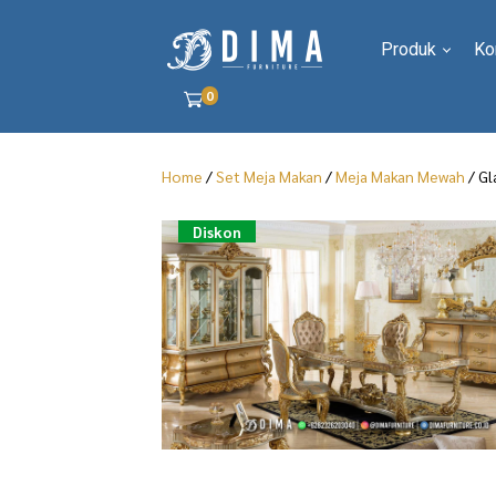
Produk
Ko
0
Home
/
Set Meja Makan
/
Meja Makan Mewah
/ Gl
Diskon