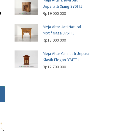
Meja Altar Dewa Jati
Jepara Ji Xiang 376TTJ
a
Rp
19.000.000
Meja Altar Jati Natural
Motif Naga 375TTJ
Rp
18.000.000
Meja Altar Cina Jati Jepara
Klasik Elegan 374TTJ
Rp
12.700.000
ja
ah
,