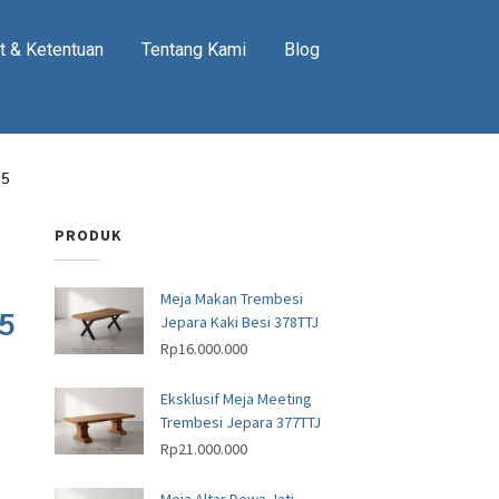
t & Ketentuan
Tentang Kami
Blog
95
PRODUK
Meja Makan Trembesi
95
Jepara Kaki Besi 378TTJ
Rp
16.000.000
Eksklusif Meja Meeting
Trembesi Jepara 377TTJ
Rp
21.000.000