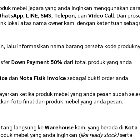
duk mebel jepara yang anda inginkan menggunakan car
WhatsApp
,
LINE
,
SMS
,
Telepon
, dan
Video Call
. Dan pros
ank lokal atas nama owner kami dengan ketentuan sebag
an, lalu informasikan nama barang berseta kode produkn
nsfer
Down Payment 50%
dari total produk yang anda
ice
dan
Nota Fisik Invoice
sebagai bukti order anda
yarkan ketika produk mebel yang anda pesan sudah sele
kan foto final dari produk mebel yang anda pesan.
atang langsung ke
Warehouse
kami yang berada di
Kota
oduk mebel yang anda inginkan
(jika ready stock)
serta