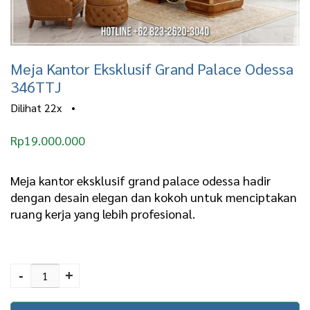
Meja Kantor Eksklusif Grand Palace Odessa
346TTJ
Dilihat
22x
•
Rp
19.000.000
Meja kantor eksklusif grand palace odessa hadir
dengan desain elegan dan kokoh untuk menciptakan
ruang kerja yang lebih profesional.
Meja Kantor Eksklusif
Grand Palace Odessa
-
+
346TTJ quantity