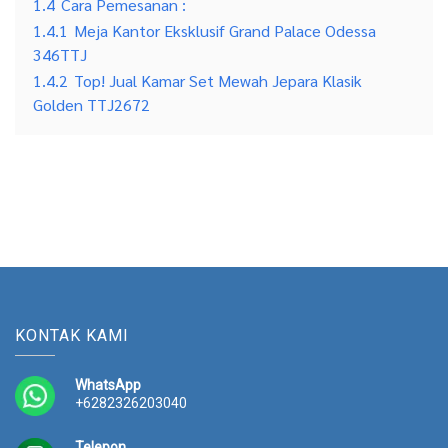
1.4
Cara Pemesanan :
1.4.1
Meja Kantor Eksklusif Grand Palace Odessa
346TTJ
1.4.2
Top! Jual Kamar Set Mewah Jepara Klasik
Golden TTJ2672
KONTAK KAMI
WhatsApp
+6282326203040
Telepon