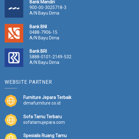
Bank Mandiri
900-00-3025718-3
A/N Bayu Dima
Bank BNI
0488-7906-15
A/N Bayu Dima
Bank BRI
5888-0101-2149-532
A/N Bayu Dima
WEBSITE PARTNER
Furniture Jepara Terbaik
dimafurniture.co.id
Sofa Tamu Terbaru
sofatamujepara.com
Spesialis Ruang Tamu