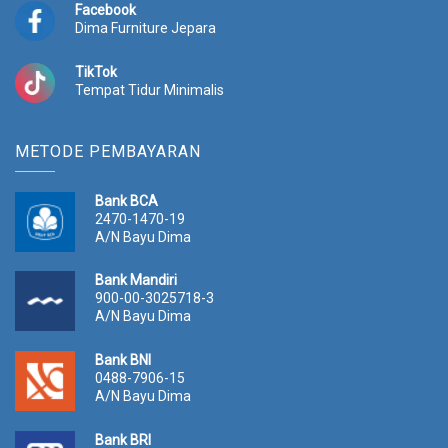
Facebook
Dima Furniture Jepara
TikTok
Tempat Tidur Minimalis
METODE PEMBAYARAN
Bank BCA
2470-1470-19
A/N Bayu Dima
Bank Mandiri
900-00-3025718-3
A/N Bayu Dima
Bank BNI
0488-7906-15
A/N Bayu Dima
Bank BRI