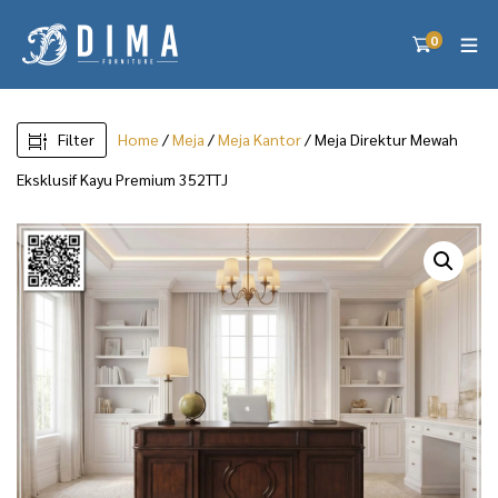
0
Filter
Home
/
Meja
/
Meja Kantor
/ Meja Direktur Mewah
Eksklusif Kayu Premium 352TTJ