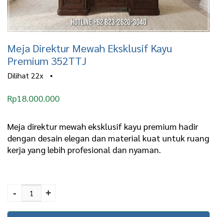
Meja Direktur Mewah Eksklusif Kayu
Premium 352TTJ
Dilihat
22x
•
Rp
18.000.000
Meja direktur mewah eksklusif kayu premium hadir
dengan desain elegan dan material kuat untuk ruang
kerja yang lebih profesional dan nyaman.
Meja Direktur Mewah
Eksklusif Kayu Premium
-
+
352TTJ quantity