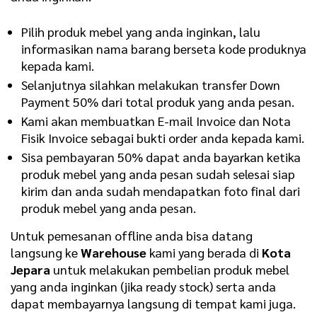
Pilih produk mebel yang anda inginkan, lalu
informasikan nama barang berseta kode produknya
kepada kami.
Selanjutnya silahkan melakukan transfer Down
Payment 50% dari total produk yang anda pesan.
Kami akan membuatkan E-mail Invoice dan Nota
Fisik Invoice sebagai bukti order anda kepada kami.
Sisa pembayaran 50% dapat anda bayarkan ketika
produk mebel yang anda pesan sudah selesai siap
kirim dan anda sudah mendapatkan foto final dari
produk mebel yang anda pesan.
Untuk pemesanan offline anda bisa datang
langsung ke
Warehouse
kami yang berada di
Kota
Jepara
untuk melakukan pembelian produk mebel
yang anda inginkan (jika ready stock) serta anda
dapat membayarnya langsung di tempat kami juga.