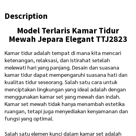
Description
Model Terlaris
Kamar Tidur
Mewah
Jepara Elegant TTJ2823
Kamar tidur adalah tempat di mana kita mencari
ketenangan, relaksasi, dan istirahat setelah
melewati hari yang panjang. Desain dan suasana
kamar tidur dapat mempengaruhi suasana hati dan
kualitas tidur seseorang. Salah satu cara untuk
menciptakan lingkungan yang ideal adalah dengan
menggunakan kamar set yang mewah dan indah.
Kamar set mewah tidak hanya menambah estetika
ruangan, tetapi juga menyediakan kenyamanan dan
fungsi yang optimal.
Salah satu elemen kunci dalam kamar set adalah