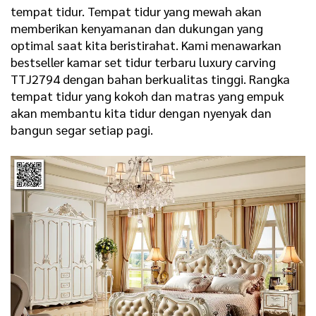
tempat tidur. Tempat tidur yang mewah akan
memberikan kenyamanan dan dukungan yang
optimal saat kita beristirahat. Kami menawarkan
bestseller kamar set tidur terbaru luxury carving
TTJ2794 dengan bahan berkualitas tinggi. Rangka
tempat tidur yang kokoh dan matras yang empuk
akan membantu kita tidur dengan nyenyak dan
bangun segar setiap pagi.