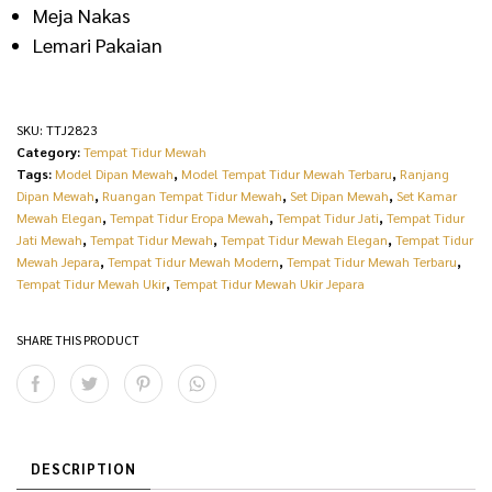
Meja Nakas
Lemari Pakaian
SKU:
TTJ2823
Category:
Tempat Tidur Mewah
Tags:
Model Dipan Mewah
,
Model Tempat Tidur Mewah Terbaru
,
Ranjang
Dipan Mewah
,
Ruangan Tempat Tidur Mewah
,
Set Dipan Mewah
,
Set Kamar
Mewah Elegan
,
Tempat Tidur Eropa Mewah
,
Tempat Tidur Jati
,
Tempat Tidur
Jati Mewah
,
Tempat Tidur Mewah
,
Tempat Tidur Mewah Elegan
,
Tempat Tidur
Mewah Jepara
,
Tempat Tidur Mewah Modern
,
Tempat Tidur Mewah Terbaru
,
Tempat Tidur Mewah Ukir
,
Tempat Tidur Mewah Ukir Jepara
SHARE THIS PRODUCT
DESCRIPTION