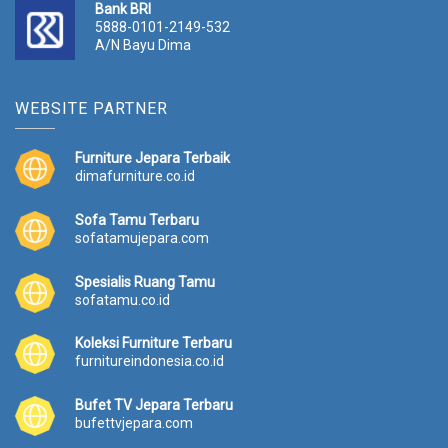
Bank BRI
5888-0101-2149-532
A/N Bayu Dima
WEBSITE PARTNER
Furniture Jepara Terbaik
dimafurniture.co.id
Sofa Tamu Terbaru
sofatamujepara.com
Spesialis Ruang Tamu
sofatamu.co.id
Koleksi Furniture Terbaru
furnitureindonesia.co.id
Bufet TV Jepara Terbaru
bufettvjepara.com