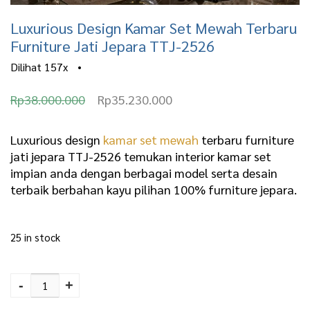
Luxurious Design Kamar Set Mewah Terbaru
Furniture Jati Jepara TTJ-2526
Dilihat
157x
•
O
C
Rp
38.000.000
Rp
35.230.000
r
u
i
r
Luxurious design
kamar set mewah
terbaru furniture
jati jepara TTJ-2526 temukan interior kamar set
g
r
impian anda dengan berbagai model serta desain
i
e
terbaik berbahan kayu pilihan 100% furniture jepara.
n
n
a
t
25 in stock
l
p
Luxurious Design Kamar
p
r
Set Mewah Terbaru
-
+
r
i
Furniture Jati Jepara