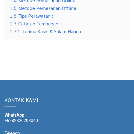
1.4
Metode Pemesanan Online
1.5
Metode Pemesanan Offline
1.6
Tips Perawatan :
1.7
Catatan Tambahan :
1.7.1
Terima Kasih & Salam Hangat
KONTAK KAMI
WhatsApp
+6282326203040
Telepon