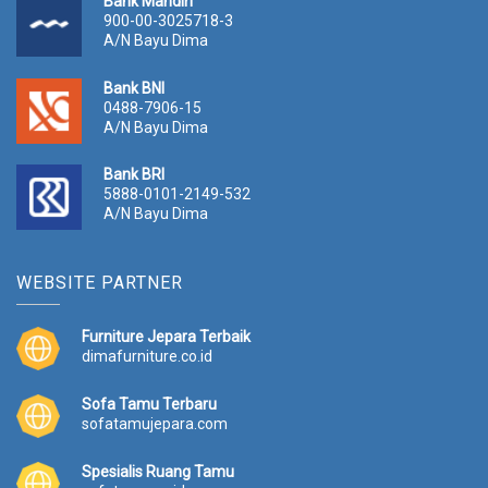
Bank Mandiri
900-00-3025718-3
A/N Bayu Dima
Bank BNI
0488-7906-15
A/N Bayu Dima
Bank BRI
5888-0101-2149-532
A/N Bayu Dima
WEBSITE PARTNER
Furniture Jepara Terbaik
dimafurniture.co.id
Sofa Tamu Terbaru
sofatamujepara.com
Spesialis Ruang Tamu