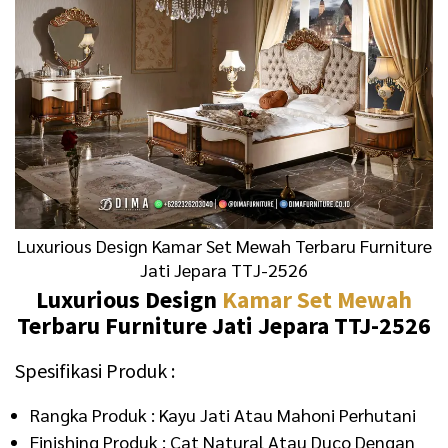
0
0
.
0
0
0
0
.
0
.
Luxurious Design Kamar Set Mewah Terbaru Furniture
Jati Jepara TTJ-2526
Luxurious Design
Kamar Set Mewah
Terbaru Furniture Jati Jepara TTJ-2526
Spesifikasi Produk :
Rangka Produk : Kayu Jati Atau Mahoni Perhutani
Finishing Produk : Cat Natural Atau Duco Dengan