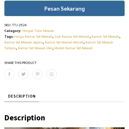
i
c
TTJ-2526 quantity
Pesan Sekarang
c
e
e
i
SKU:
TTJ-2526
w
s
Category:
Tempat Tidur Mewah
Tags:
Harga Kamar Set Mewah
,
Jual Kamar Set Mewah
,
Kamar Set Mewah
,
a
:
Kamar Set Mewah Jepara
,
Kamar Set Mewah Murah
,
Kamar Set Mewah
s
R
Terbaru
,
Kamar Set Mewah Ukir
,
Model Kamar Set Mewah
:
p
SHARE THIS PRODUCT
R
3
p
5
3
.
8
2
DESCRIPTION
.
3
0
0
Description
0
.