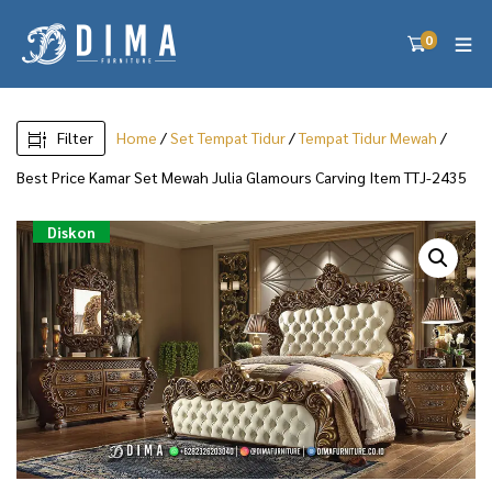
0
Filter
Home
/
Set Tempat Tidur
/
Tempat Tidur Mewah
/
Best Price Kamar Set Mewah Julia Glamours Carving Item TTJ-2435
Diskon