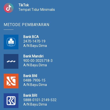
TikTok
Tempat Tidur Minimalis
METODE PEMBAYARAN
Bank BCA
2470-1470-19
A/N Bayu Dima
Bank Mandiri
900-00-3025718-3
A/N Bayu Dima
Bank BNI
0488-7906-15
A/N Bayu Dima
Bank BRI
5888-0101-2149-532
A/N Bayu Dima