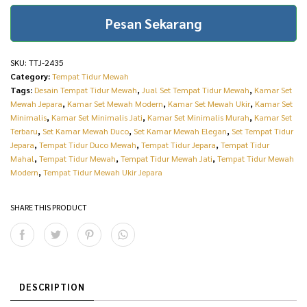
quantity
c
e
Pesan Sekarang
e
i
w
s
SKU:
TTJ-2435
Category:
Tempat Tidur Mewah
a
:
Tags:
Desain Tempat Tidur Mewah
,
Jual Set Tempat Tidur Mewah
,
Kamar Set
s
R
Mewah Jepara
,
Kamar Set Mewah Modern
,
Kamar Set Mewah Ukir
,
Kamar Set
Minimalis
,
Kamar Set Minimalis Jati
,
Kamar Set Minimalis Murah
,
Kamar Set
:
p
Terbaru
,
Set Kamar Mewah Duco
,
Set Kamar Mewah Elegan
,
Set Tempat Tidur
R
3
Jepara
,
Tempat Tidur Duco Mewah
,
Tempat Tidur Jepara
,
Tempat Tidur
Mahal
,
Tempat Tidur Mewah
,
Tempat Tidur Mewah Jati
,
Tempat Tidur Mewah
p
5
Modern
,
Tempat Tidur Mewah Ukir Jepara
3
.
SHARE THIS PRODUCT
8
2
.
0
0
1
0
.
DESCRIPTION
0
0