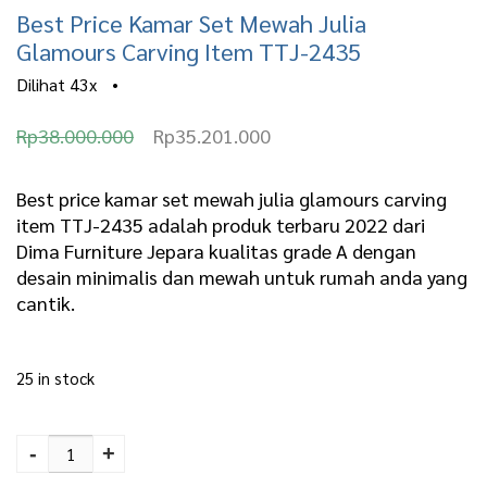
Best Price Kamar Set Mewah Julia
Glamours Carving Item TTJ-2435
Dilihat
43x
•
O
C
Rp
38.000.000
Rp
35.201.000
r
u
i
r
Best price kamar set mewah julia glamours carving
item TTJ-2435 adalah produk terbaru 2022 dari
g
r
Dima Furniture Jepara kualitas grade A dengan
i
e
desain minimalis dan mewah untuk rumah anda yang
n
n
cantik.
a
t
l
p
25 in stock
p
r
Best Price Kamar Set
r
i
Mewah Julia Glamours
-
+
i
c
Carving Item TTJ-2435