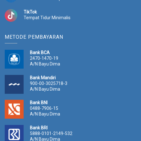
TikTok
Tempat Tidur Minimalis
METODE PEMBAYARAN
Bank BCA
2470-1470-19
A/N Bayu Dima
Bank Mandiri
900-00-3025718-3
A/N Bayu Dima
Bank BNI
0488-7906-15
A/N Bayu Dima
Bank BRI
5888-0101-2149-532
A/N Bayu Dima