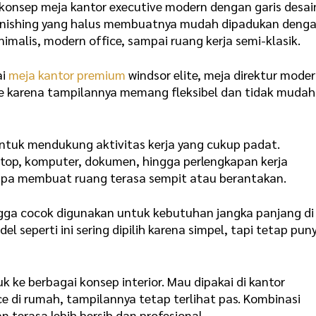
 konsep meja kantor executive modern dengan garis desai
Finishing yang halus membuatnya mudah dipadukan deng
inimalis, modern office, sampai ruang kerja semi-klasik.
ai
meja kantor premium
windsor elite, meja direktur mode
ive karena tampilannya memang fleksibel dan tidak mudah
 untuk mendukung aktivitas kerja yang cukup padat.
top, komputer, dokumen, hingga perlengkapan kerja
anpa membuat ruang terasa sempit atau berantakan.
ingga cocok digunakan untuk kebutuhan jangka panjang di
l seperti ini sering dipilih karena simpel, tapi tetap pun
 ke berbagai konsep interior. Mau dipakai di kantor
e di rumah, tampilannya tetap terlihat pas. Kombinasi
terasa lebih bersih dan profesional.