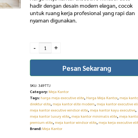
hadir dengan desain modern elegan, cocok
untuk ruang kerja profesional yang rapi dan
nyaman digunakan.
Harga Meja Kantor
Executive Windsor Elite
-
+
349TTJ quantity
Pesan Sekarang
SKU:
349TTJ
Category:
Meja Kantor
Tags:
harga meja executive elite
,
Harga Meja Kantor
,
meja kanto
direktur elite
,
meja kantor elite modern
,
meja kantor executive eli
meja kantor executive windsor elite
,
meja kantor kayu executive
,
meja kantor luxury elite
,
meja kantor minimalis elite
,
meja kanto
premium elite
,
meja kantor windsor elite
,
meja kerja executive eli
Brand:
Meja Kantor