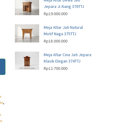
Meja Altar Dewa Jati
Jepara Ji Xiang 376TTJ
Rp
19.000.000
Meja Altar Jati Natural
Motif Naga 375TTJ
Rp
18.000.000
Meja Altar Cina Jati Jepara
Klasik Elegan 374TTJ
Rp
12.700.000
r
te
,
r
te