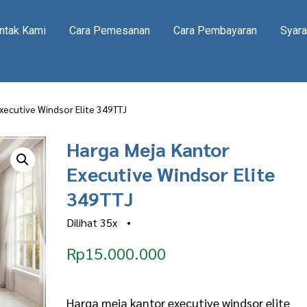
ntak Kami
Cara Pemesanan
Cara Pembayaran
Syara
xecutive Windsor Elite 349TTJ
Harga Meja Kantor
Executive Windsor Elite
349TTJ
Dilihat
35x
•
Rp
15.000.000
Harga meja kantor executive windsor elite