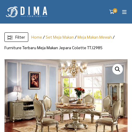
0
Filter
Home
/
Set Meja Makan
/
Meja Makan Mewah
/
Furniture Terbaru Meja Makan Jepara Colette TTJ2985