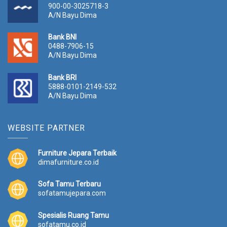
900-00-3025718-3
A/N Bayu Dima
Bank BNI
0488-7906-15
A/N Bayu Dima
Bank BRI
5888-0101-2149-532
A/N Bayu Dima
WEBSITE PARTNER
Furniture Jepara Terbaik
dimafurniture.co.id
Sofa Tamu Terbaru
sofatamujepara.com
Spesialis Ruang Tamu
sofatamu.co.id