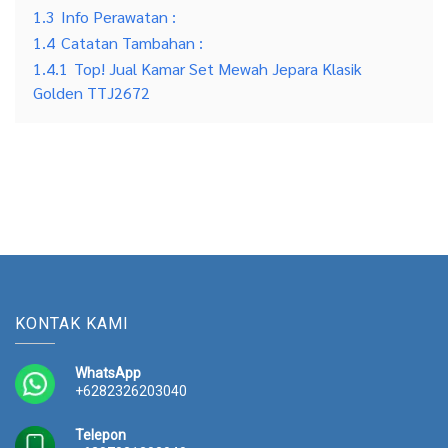
1.3
Info Perawatan :
1.4
Catatan Tambahan :
1.4.1
Top! Jual Kamar Set Mewah Jepara Klasik
Golden TTJ2672
KONTAK KAMI
WhatsApp
+6282326203040
Telepon