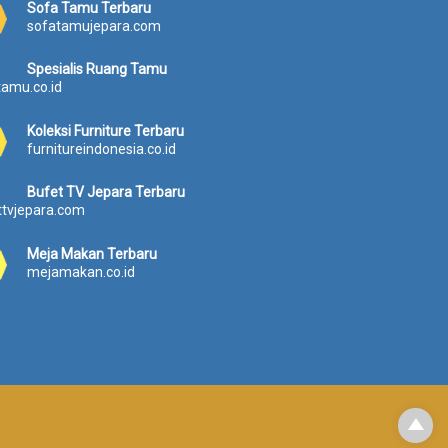
Sofa Tamu Terbaru
.
3
.
sofatamujepara.com
2
0
1
0
.
0
Spesialis Ruang Tamu
0
0
0
tamu.co.id
.
0
.
0
0
0
Koleksi Furniture Terbaru
0
.
0
furnitureindonesia.co.id
0
0
0
.
0
.
Bufet TV Jepara Terbaru
0
ttvjepara.com
.
Meja Makan Terbaru
mejamakan.co.id