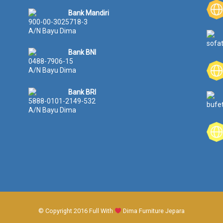
4
.
3
Bank Mandiri
0
4
9
900-00-3025718-3
.
1
.
A/N Bayu Dima
0
0
0
sofa
0
.
0
Bank BNI
0
0
0
0488-7906-15
.
0
.
A/N Bayu Dima
0
0
0
0
.
0
Bank BRI
0
0
5888-0101-2149-532
bufe
.
.
A/N Bayu Dima
© Copyright 2016 Full With
Dima Furniture Jepara