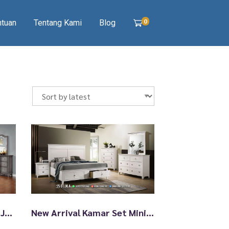
0
ntuan
Tentang Kami
Blog
Jual Kamar Set Minimalis Jati Elegan Model Laci Best Quality TTJ-2320
New Arrival Kamar Set Minimalis Terbaru Dipan Tempat Tidur Dengan Laci TTJ-2319