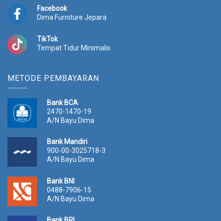
Facebook
Dima Furniture Jepara
TikTok
Tempat Tidur Minimalis
METODE PEMBAYARAN
Bank BCA
2470-1470-19
A/N Bayu Dima
Bank Mandiri
900-00-3025718-3
A/N Bayu Dima
Bank BNI
0488-7906-15
A/N Bayu Dima
Bank BRI